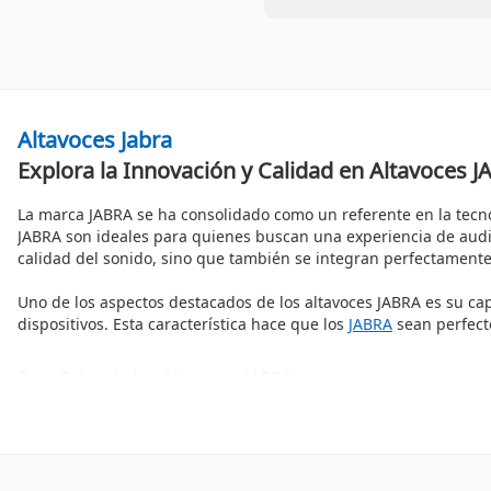
Altavoces Jabra
Explora la Innovación y Calidad en Altavoces 
La marca JABRA se ha consolidado como un referente en la tecn
JABRA son ideales para quienes buscan una experiencia de audio
calidad del sonido, sino que también se integran perfectamente
Uno de los aspectos destacados de los altavoces JABRA es su ca
dispositivos. Esta característica hace que los
JABRA
sean perfecto
Beneficios de los Altavoces JABRA
La calidad de sonido es uno de los principales beneficios de lo
claro y equilibrado. Además, la duración de la batería en much
Calidad de Sonido Superior