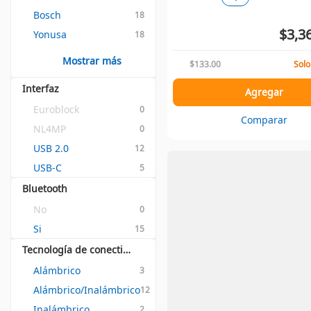
Bosch
18
$3,3
Yonusa
18
Mostrar más
$133.00
Solo
Interfaz
Agregar
Euroblock
0
Comparar
NL4MP
0
USB 2.0
12
USB-C
5
Bluetooth
No
0
Si
15
Tecnología de conectividad
Alámbrico
3
Alámbrico/Inalámbrico
12
Inalámbrico
2