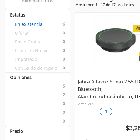
Eliminar filtros
Mostrando 1 - 17 de 17 productos
Estatus
En existencia
16
Oferta
0
Envío Gratis
0
Producto Nuevo
0
Importado
0
Con Saldo de regalo
0
Opiniones
Jabra Altavoz Speak2 55 U
5
Bluetooth,
2
Alámbrico/Inalámbrico, U
0
2755-209
1
0
0
$3,2
Precio