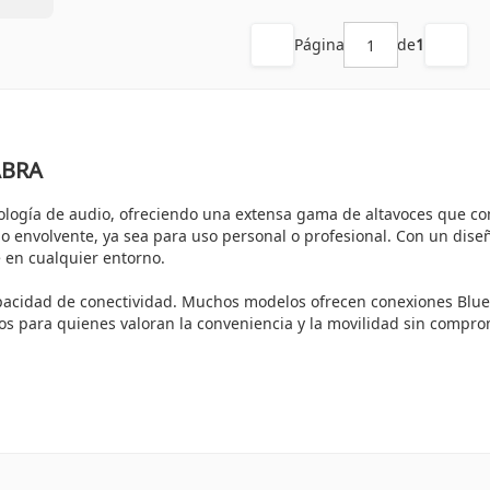
Página
de
1
JABRA
ología de audio, ofreciendo una extensa gama de altavoces que co
 envolvente, ya sea para uso personal o profesional. Con un diseñ
 en cualquier entorno.
pacidad de conectividad. Muchos modelos ofrecen conexiones Blueto
s para quienes valoran la conveniencia y la movilidad sin comprom
s altavoces JABRA. Estos dispositivos cuentan con tecnología de ca
os modelos permite largas horas de uso sin interrupciones, hacie