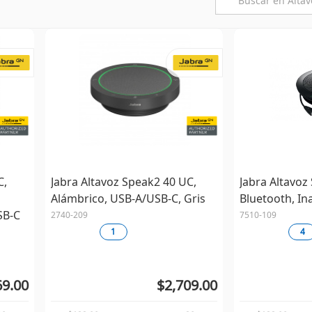
C,
Jabra Altavoz Speak2 40 UC,
Jabra Altavoz
Alámbrico, USB-A/USB-C, Gris
Bluetooth, In
SB-C
2740-209
7510-109
1
4
69.00
$2,709.00