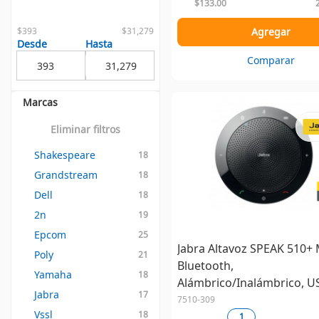
$133.00
$393
$31,279
Agregar
Desde
Hasta
Comparar
Marcas
Eliminar filtros
Shakespeare
18
Grandstream
18
Dell
18
2n
19
Epcom
25
Jabra Altavoz SPEAK 510+ 
Poly
21
Bluetooth,
Yamaha
18
Alámbrico/Inalámbrico, U
Jabra
17
7510-309
Vssl
18
1