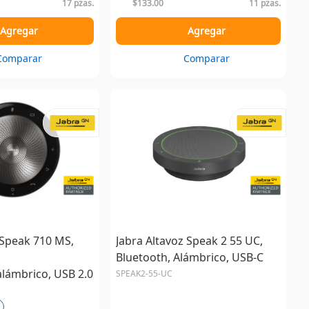
17 pzas.
$133.00
11 pzas.
Agregar
Agregar
Comparar
Comparar
 Speak 710 MS,
Jabra Altavoz Speak 2 55 UC,
Bluetooth, Alámbrico, USB-C
lámbrico, USB 2.0
SPEAK2-55-UC