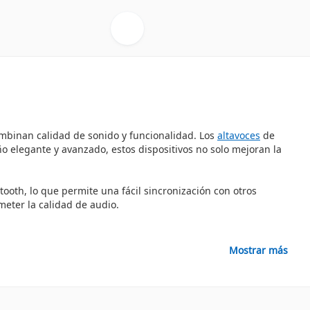
mbinan calidad de sonido y funcionalidad. Los
altavoces
de
o elegante y avanzado, estos dispositivos no solo mejoran la
oth, lo que permite una fácil sincronización con otros
eter la calidad de audio.
Mostrar más
ncelación de ruido y acústica avanzada que garantizan un audio
ndo que sean ideales para eventos y reuniones prolongadas.