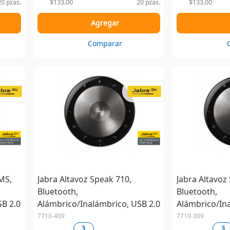
20 pzas.
$133.00
20 pzas.
$133.00
Agregar
Comparar
MS,
Jabra Altavoz Speak 710,
Jabra Altavoz
Bluetooth,
Bluetooth,
SB 2.0
Alámbrico/Inalámbrico, USB 2.0
Alámbrico/Ina
7710-409
7710-309
3
3