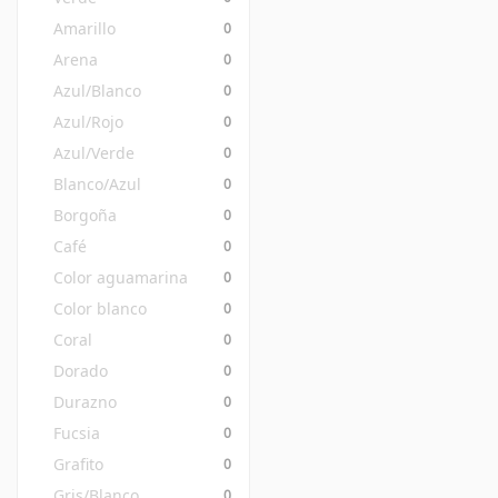
Amarillo
0
Arena
0
Azul/Blanco
0
Azul/Rojo
0
Azul/Verde
0
Blanco/Azul
0
Borgoña
0
Café
0
Color aguamarina
0
Color blanco
0
Coral
0
Dorado
0
Durazno
0
Fucsia
0
Grafito
0
Gris/Blanco
0