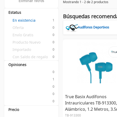
Eliminar filtros
Mostrando 1 - 2 de 2 productos
Estatus
Búsquedas recomend
En existencia
1
Oferta
Audífonos Deportivos
0
Envío Gratis
0
Producto Nuevo
0
Importado
0
Con Saldo de regalo
0
Opiniones
0
1
0
0
True Basix Audífonos
0
Intrauriculares TB-913300,
Alámbrico, 1.2 Metros, 3.
Precio
Azul
TB-913300