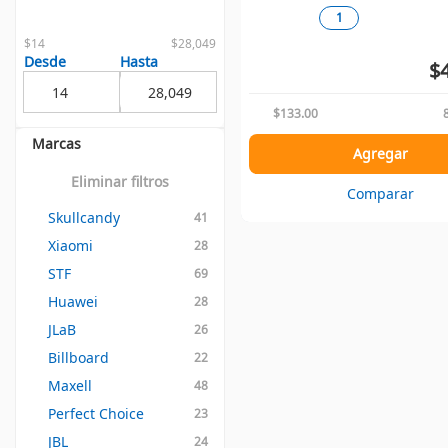
1
$14
$28,049
Desde
Hasta
$
$133.00
Marcas
Agregar
Eliminar filtros
Comparar
Skullcandy
41
Xiaomi
28
STF
69
Huawei
28
JLaB
26
Billboard
22
Maxell
48
Perfect Choice
23
JBL
24