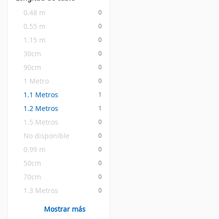
0.48 m
0
0.55 m
0
1.15 m
0
30cm
0
90cm
0
1 Metro
0
1.1 Metros
1
1.2 Metros
1
1.5 Metros
0
No disponible
0
0.99 m
0
50cm
0
70cm
0
1.3 Metros
0
Mostrar más