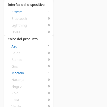
Interfaz del dispositivo
3.5mm
1
Bluetooth
0
Lightning
0
USB-C
0
Color del producto
Azul
1
Beige
0
Blanco
0
Gris
0
Morado
1
Naranja
0
Negro
0
Rojo
0
Rosa
0
Verde
0