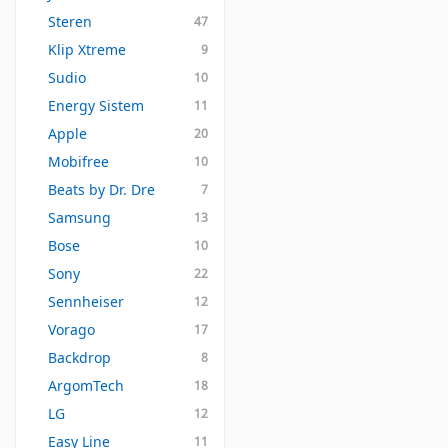
Steren
47
Klip Xtreme
9
Sudio
10
Energy Sistem
11
Apple
20
Mobifree
10
Beats by Dr. Dre
7
Samsung
13
Bose
10
Sony
22
Sennheiser
12
Vorago
17
Backdrop
8
ArgomTech
18
LG
12
Easy Line
11