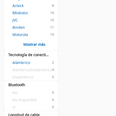
Acteck
8
BRobotix
16
JVC
16
Binden
11
Motorola
10
Mostrar más
Tecnología de conectividad
Alámbrico
2
Alámbrico/Inalámbrico
0
Inalámbrico
0
Bluetooth
No
0
No disponible
0
Si
0
Longitud de cable