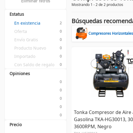
Eliminar filtros
Mostrando 1 - 2 de 2 productos
Estatus
Búsquedas recomend
En existencia
2
Oferta
0
Compresores Horizontales
Envío Gratis
0
Producto Nuevo
0
Importado
0
Con Saldo de regalo
0
Opiniones
0
0
0
0
Tonka Compresor de Aire 
0
Gasolina TKA-HG30013, 30
Precio
3600RPM, Negro