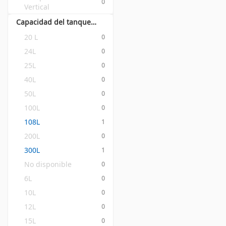
0
Vertical
Capacidad del tanque de aire
20 L
0
24L
0
25L
0
40L
0
50L
0
100L
0
108L
1
200L
0
300L
1
No disponible
0
6L
0
10L
0
12L
0
15L
0