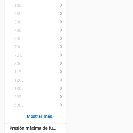
18L
0
28L
0
30L
0
48L
0
60L
0
70L
0
72 L
0
80L
0
115L
0
120L
0
180L
0
235L
0
500L
0
Mostrar más
Presión màxima de funcionamiento