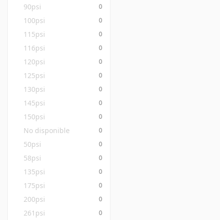
90psi
0
100psi
0
115psi
0
116psi
0
120psi
0
125psi
0
130psi
0
145psi
0
150psi
0
No disponible
0
50psi
0
58psi
0
135psi
0
175psi
0
200psi
0
261psi
0