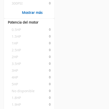
300PSI
0
Mostrar más
Potencia del motor
0.5HP
0
1.5HP
0
1HP
0
2.5HP
0
2HP
0
3.5HP
0
3HP
0
4HP
0
5HP
0
No disponible
0
1.8HP
0
1.9HP
0