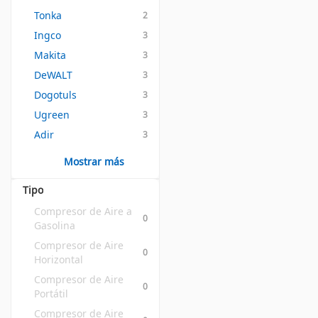
Tonka
2
Ingco
3
Makita
3
DeWALT
3
Dogotuls
3
Ugreen
3
Adir
3
Mostrar más
Tipo
Compresor de Aire a 
0
Gasolina
Compresor de Aire 
0
Horizontal
Compresor de Aire 
0
Portátil
Compresor de Aire 