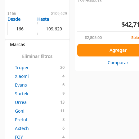
TKA-HG30013
$166
$109,629
Desde
Hasta
$42,7
$2,805.00
Solo
Marcas
Agregar
Eliminar filtros
Comparar
Truper
20
Xiaomi
4
Evans
6
Surtek
9
Urrea
13
Goni
11
Pretul
8
Axtech
6
FOY
4