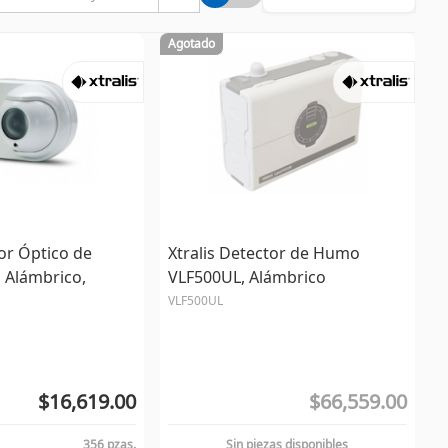
Agotado
tor Óptico de
Xtralis Detector de Humo
 Alámbrico,
VLF500UL, Alámbrico
VLF500UL
$16,619.00
$66,559.00
356 pzas.
Sin piezas disponibles