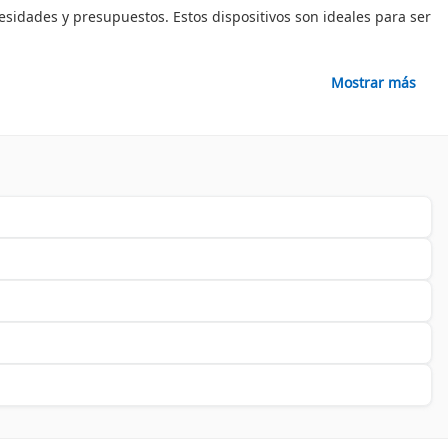
sidades y presupuestos. Estos dispositivos son ideales para ser
Mostrar más
mos algunas de las marcas más reconocidas en nuestra tienda:
ses.
eres más para mejorar la seguridad de tus espacios. Realiza tu