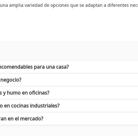
 una amplia variedad de opciones que se adaptan a diferentes nece
icos.
can:
a diferencia en situaciones críticas. A continuación, te presenta
recomendables para una casa?
tecnología avanzada y confiable para la detección de diferentes ga
dad y facilidad de instalación, ideales para el hogar.
esionales para entornos comerciales.
 negocio?
 la detección precisa de gases peligrosos.
on sistemas de seguridad existentes.
as y humo en oficinas?
anza y calidad en sistemas de seguridad.
 en cocinas industriales?
sión inteligente que puede prevenir situaciones de riesgo. No esp
ran en el mercado?