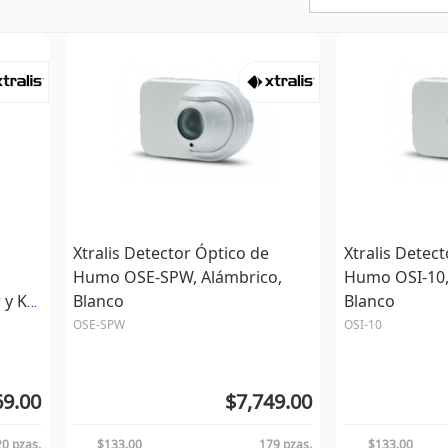
Xtralis Detector Óptico de
Xtralis Detec
Humo OSE-SPW, Alámbrico,
Humo OSI-10,
y Kit
Blanco
Blanco
OSE-SPW
OSI-10
69.00
$7,749.00
20 pzas.
$133.00
179 pzas.
$133.00