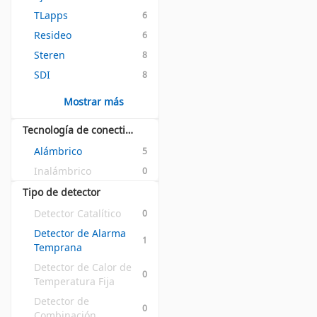
TLapps
6
Resideo
6
Steren
8
SDI
8
Mostrar más
Tecnología de conectividad
Alámbrico
5
Inalámbrico
0
Tipo de detector
Detector Catalítico
0
Detector de Alarma 
1
Temprana
Detector de Calor de 
0
Temperatura Fija
Detector de 
0
Combinación