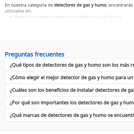
En nuestra categoría de
detectores de gas y humo
, encontrarás
utilizados en:
Hogares: proporcionando seguridad en la vida diaria.
Oficinas: asegurando un ambiente laboral seguro.
Industrias: protegiendo personal y maquinaria de gases tóx
Entre las principales marcas disponibles en Cyberpuerta, desta
Marcas de Detectores de Gas y Humo
Preguntas frecuentes
Incorporar un detector de gas y humo de calidad puede marcar l
¿Qué tipos de detectores de gas y humo son los más 
Detectores de Gas y Humo SYSTEM SENSOR
: Proporcionan 
Detectores de Gas y Humo KIDDE
: Conocidos por su durabili
Detectores de Gas y Humo BOSCH
: Ofrecen soluciones prof
¿Cómo elegir el mejor detector de gas y humo para un
Detectores de Gas y Humo MACURCO
: Alta tecnología para
Detectores de Gas y Humo DAHUA
: Integración eficiente c
¿Cuáles son los beneficios de instalar detectores de g
Detectores de Gas y Humo HONEYWELL
: Sinónimo de confi
¿Por qué son importantes los detectores de gas y humo
Equiparte con un
detector de gas y humo
de calidad es una deci
pedido hoy mismo y protege lo que más valoras.
¿Qué marcas de detectores de gas y humo se encuent