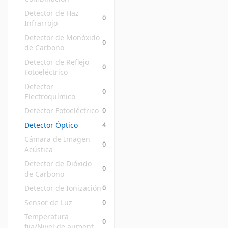
Detector de Haz 
0
Infrarrojo
Detector de Monóxido 
0
de Carbono
Detector de Reflejo 
0
Fotoeléctrico
Detector 
0
Electroquímico
Detector Fotoeléctrico
0
Detector Óptico
4
Cámara de Imagen 
0
Acústica
Detector de Dióxido 
0
de Carbono
Detector de Ionización
0
Sensor de Luz
0
Temperatura 
0
fija/Nivel de aumento 