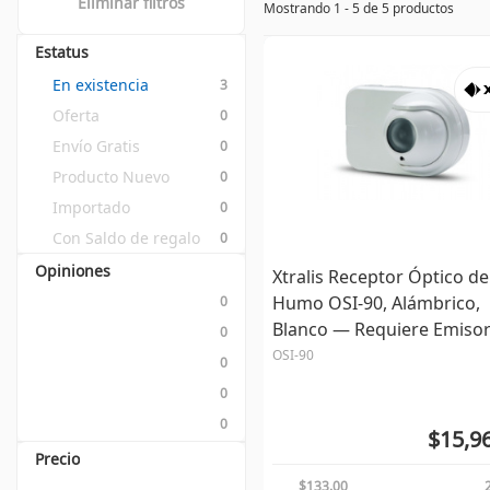
Eliminar filtros
Mostrando 1 - 5 de 5 productos
Estatus
En existencia
3
Oferta
0
Envío Gratis
0
Producto Nuevo
0
Importado
0
Con Saldo de regalo
0
Opiniones
Xtralis Receptor Óptico de
Humo OSI-90, Alámbrico,
0
Blanco ― Requiere Emisor 
0
de Instalación
OSI-90
0
0
0
$15,9
Precio
$133.00