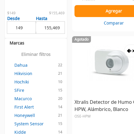
Agregar
$149
$155,469
Desde
Hasta
Comparar
Agotado
Marcas
Eliminar filtros
Dahua
22
Hikvision
21
Hochiki
10
SFire
15
Macurco
20
Xtralis Detector de Humo
First Alert
14
HPW, Alámbrico, Blanco
Honeywell
21
OSE-HPW
System Sensor
15
Kidde
14