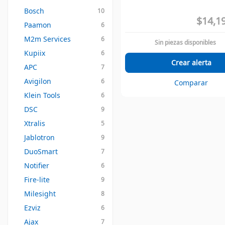
Bosch
10
$14,1
Paamon
6
M2m Services
6
Sin piezas disponibles
Kupiix
6
Crear alerta
APC
7
Avigilon
6
Comparar
Klein Tools
6
DSC
9
Xtralis
5
Jablotron
9
DuoSmart
7
Notifier
6
Fire-lite
9
Milesight
8
Ezviz
6
Ajax
7