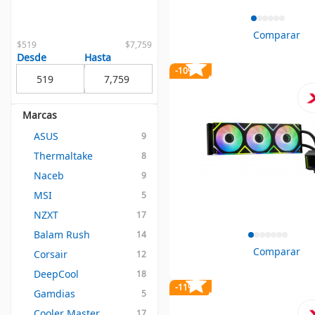
Comparar
$519
$7,759
Desde
Hasta
-10%
Marcas
ASUS
9
Thermaltake
8
Naceb
9
MSI
5
NZXT
17
Balam Rush
14
Comparar
Corsair
12
DeepCool
18
-11%
Gamdias
5
Cooler Master
17