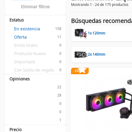
Mostrando 1 - 24 de 175 productos
Eliminar filtros
Búsquedas recomend
Estatus
En existencia
158
1x 120mm
Oferta
11
Envío Gratis
0
Producto Nuevo
0
2x 140mm
Importado
0
Con Saldo de regalo
0
-10%
Opiniones
22
28
0
0
1
Precio