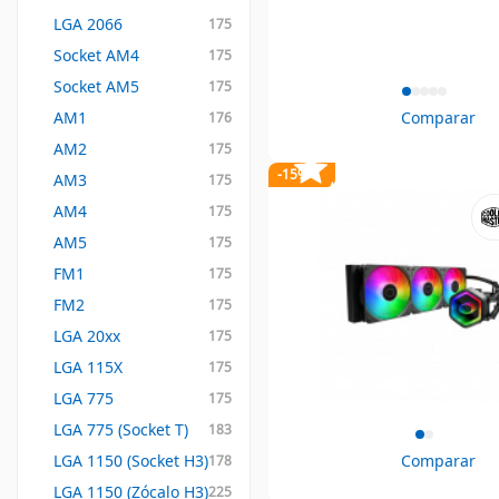
LGA 2066
175
Socket AM4
175
Socket AM5
175
AM1
Comparar
176
AM2
175
-15%
AM3
175
AM4
175
AM5
175
FM1
175
FM2
175
LGA 20xx
175
LGA 115X
175
LGA 775
175
LGA 775 (Socket T)
183
LGA 1150 (Socket H3)
Comparar
178
LGA 1150 (Zócalo H3)
225