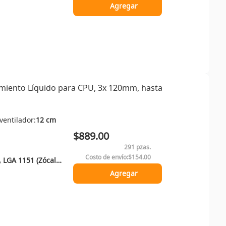
Agregar
amiento Líquido para CPU, 3x 120mm, hasta
ventilador:
12 cm
$889.00
291 pzas.
Costo de envío:
$154.00
LGA 1150 (Zócalo H3), LGA 1151 (Zócalo H4), LGA 1156 (Socket H), LGA 1200 (Socket H5), LGA 1700, LGA 1851, Enchufe AM4, Enchufe AM5
Agregar