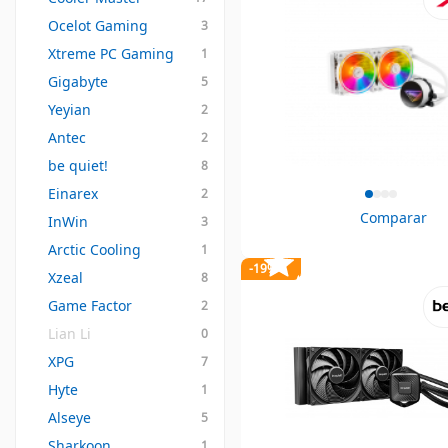
Ocelot Gaming
3
Xtreme PC Gaming
1
Gigabyte
5
Yeyian
2
Antec
2
be quiet!
8
Einarex
2
Comparar
InWin
3
Arctic Cooling
1
-19%
Xzeal
8
Game Factor
2
Lian Li
0
XPG
7
Hyte
1
Alseye
5
Sharkoon
1