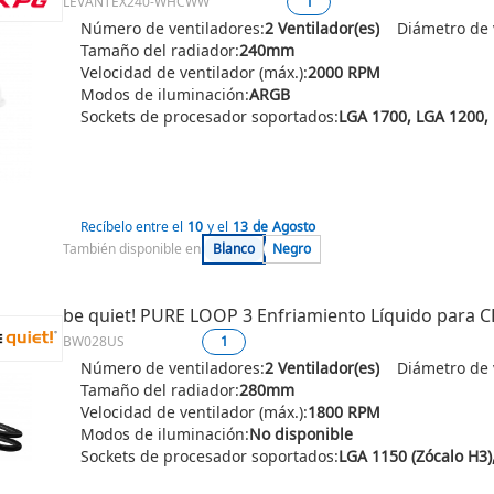
LEVANTEX240-WHCWW
1
Número de ventiladores:
2 Ventilador(es)
Diámetro de 
Tamaño del radiador:
240mm
Velocidad de ventilador (máx.):
2000 RPM
Modos de iluminación:
ARGB
Sockets de procesador soportados:
Recíbelo entre el
10
y el
13
de
Agosto
También disponible en:
Blanco
Negro
be quiet! PURE LOOP 3 Enfriamiento Líquido para
BW028US
1
Número de ventiladores:
2 Ventilador(es)
Diámetro de 
Tamaño del radiador:
280mm
Velocidad de ventilador (máx.):
1800 RPM
Modos de iluminación:
No disponible
Sockets de procesador soportados: