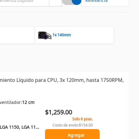
1x 140mm
miento Líquido para CPU, 3x 120mm, hasta 1750RPM,
ventilador:
12 cm
$1,259.00
Solo 6 pzas.
Costo de envío:
$154.00
LGA 1700, LGA 1200, LGA 1150, LGA 1151, LGA 1155, LGA 1156, LGA 2011-v3, LGA 2066, Socket AM4, Socket AM5, Socket AM3, Socket AM3+, Socket AM2, Socket AM2+, Socket FM2+, Socket FM2, Socket FM1
Agregar