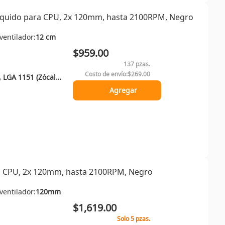
Líquido para CPU, 2x 120mm, hasta 2100RPM, Negro
ventilador:
12 cm
$959.00
137 pzas.
Costo de envío:
$269.00
LGA 1150 (Zócalo H3), LGA 1151 (Zócalo H4), LGA 1155 (Socket H2), LGA 1156 (Socket H), LGA 1200 (Socket H5), LGA 1700, LGA 1851, Enchufe AM4, Enchufe AM5
Agregar
ra CPU, 2x 120mm, hasta 2100RPM, Negro
ventilador:
120mm
$1,619.00
Solo 5 pzas.