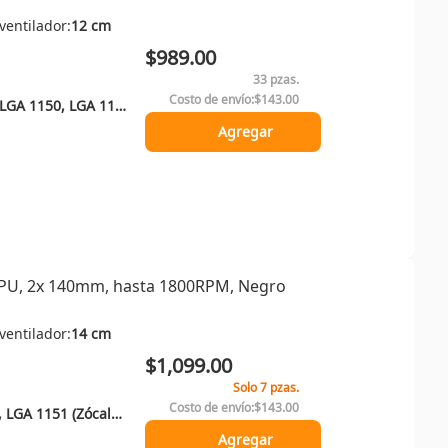
ventilador:
12 cm
$989.00
33 pzas.
Costo de envío:
$143.00
LGA 1700, LGA 1200, LGA 1150, LGA 1151, LGA 1155, Socket AM4, Socket AM5
Agregar
 CPU, 2x 140mm, hasta 1800RPM, Negro
ventilador:
14 cm
$1,099.00
Solo 7 pzas.
Costo de envío:
$143.00
LGA 1150 (Zócalo H3), LGA 1151 (Zócalo H4), LGA 1155 (Socket H2), LGA 1200 (Socket H5), LGA 1700, Enchufe AM4, Enchufe AM5
Agregar