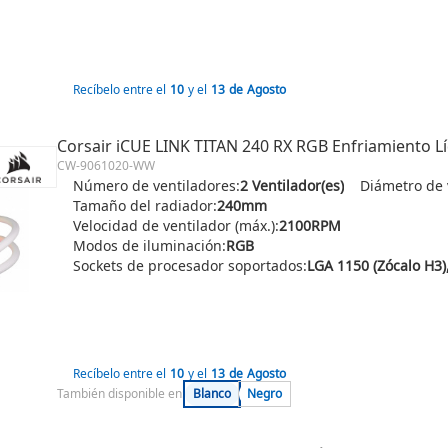
Recíbelo entre el
10
y el
13
de
Agosto
Corsair iCUE LINK TITAN 240 RX RGB Enfriamiento 
CW-9061020-WW
Número de ventiladores:
2 Ventilador(es)
Diámetro de 
Tamaño del radiador:
240mm
Velocidad de ventilador (máx.):
2100RPM
Modos de iluminación:
RGB
Sockets de procesador soportados:
Recíbelo entre el
10
y el
13
de
Agosto
También disponible en:
Blanco
Negro