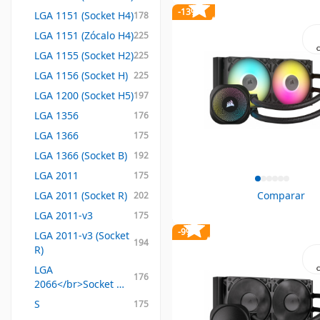
-13%
LGA 1151 (Socket H4)
178
LGA 1151 (Zócalo H4)
225
LGA 1155 (Socket H2)
225
LGA 1156 (Socket H)
225
LGA 1200 (Socket H5)
197
LGA 1356
176
LGA 1366
175
LGA 1366 (Socket B)
192
LGA 2011
175
LGA 2011 (Socket R)
Comparar
202
LGA 2011-v3
175
-9%
LGA 2011-v3 (Socket 
194
R)
LGA 
176
2066</br>Socket 
FM1
S
175