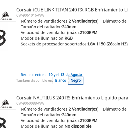
Corsair iCUE LINK TITAN 240 RX RGB Enfriamiento 
CW-9061016-WW
Número de ventiladores:
2 Ventilador(es)
Diámetro de 
Tamaño del radiador:
240mm
Velocidad de ventilador (máx.):
2100RPM
Modos de iluminación:
RGB
Sockets de procesador soportados:
Recíbelo entre el
10
y el
13
de
Agosto
También disponible en:
Blanco
Negro
Corsair NAUTILUS 240 RS Enfriamiento Líquido pa
CW-9060088-WW
Número de ventiladores:
2 Ventilador(es)
Diámetro de 
Tamaño del radiador:
240mm
Velocidad de ventilador (máx.):
2100RPM
Modos de iluminación:
No disponible