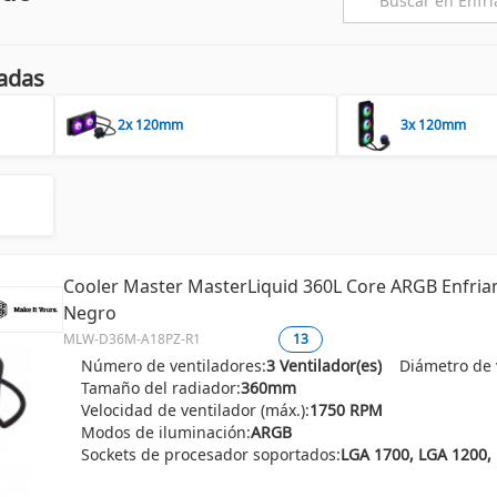
adas
2x 120mm
3x 120mm
Cooler Master MasterLiquid 360L Core ARGB Enfria
Negro
MLW-D36M-A18PZ-R1
13
Número de ventiladores:
3 Ventilador(es)
Diámetro de 
Tamaño del radiador:
360mm
Velocidad de ventilador (máx.):
1750 RPM
Modos de iluminación:
ARGB
Sockets de procesador soportados: