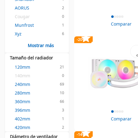
AORUS
2
Cougar
0
Comparar
Munfrost
1
Xyz
6
-20%
Mostrar más
Tamaño del radiador
120mm
21
140mm
0
240mm
69
280mm
10
360mm
66
396mm
3
402mm
Comparar
1
420mm
2
-14%
Diámetro de ventilador