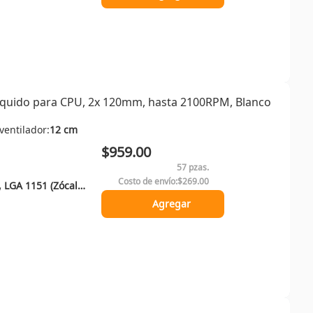
Líquido para CPU, 2x 120mm, hasta 2100RPM, Blanco
ventilador:
12 cm
$959.00
57 pzas.
Costo de envío:
$269.00
LGA 1150 (Zócalo H3), LGA 1151 (Zócalo H4), LGA 1155 (Socket H2), LGA 1156 (Socket H), LGA 1200 (Socket H5), LGA 1700, LGA 1851, Enchufe AM4, Enchufe AM5
Agregar