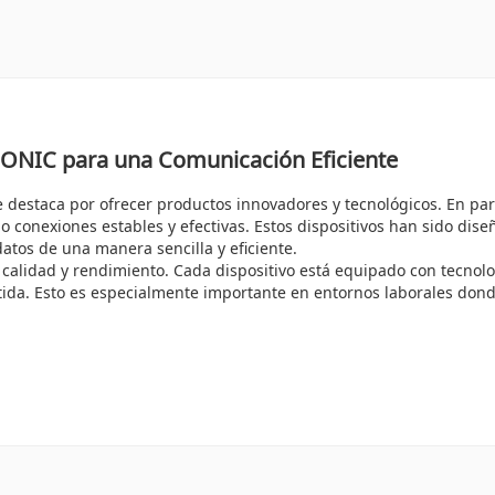
SONIC para una Comunicación Eficiente
estaca por ofrecer productos innovadores y tecnológicos. En part
o conexiones estables y efectivas. Estos dispositivos han sido di
datos de una manera sencilla y eficiente.
 calidad y rendimiento. Cada dispositivo está equipado con tecnol
ida. Esto es especialmente importante en entornos laborales donde 
NASONIC
es su facilidad de instalación y configuración. Estos dispo
andes corporaciones. Además, son altamente compatibles con dive
ada llamada. Los
Gateways y ATAs de PANASONIC
minimizan la late
ndo que tus conversaciones sean más claras y efectivas. Esto no sol