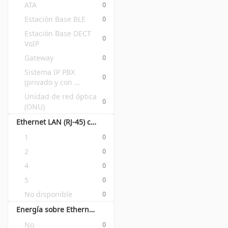
ATA
0
Estación Base BLE
0
Estación Base DECT 
0
VoIP
Gateway
0
Sistema IP PBX 
0
(privado y con 
conmutación de 
Unidad de red óptica 
0
paquetes)
(ONU)
Ethernet LAN (RJ-45) cantidad de puertos
1
0
2
0
4
0
5
0
No disponible
0
Energía sobre Ethernet (PoE)
No
0