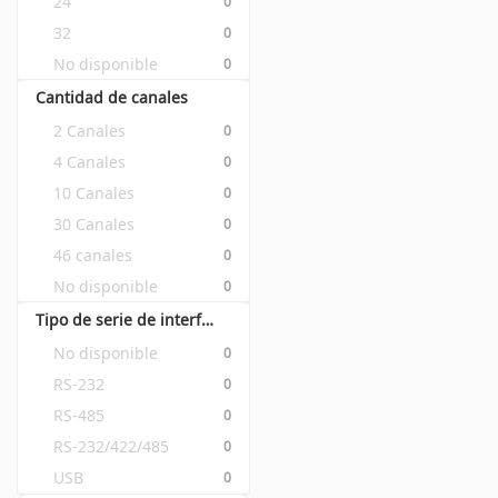
24
0
32
0
No disponible
0
Cantidad de canales
2 Canales
0
4 Canales
0
10 Canales
0
30 Canales
0
46 canales
0
No disponible
0
Tipo de serie de interfaz
No disponible
0
RS-232
0
RS-485
0
RS-232/422/485
0
USB
0