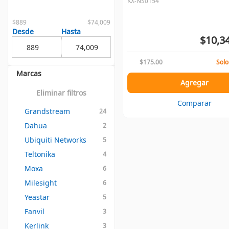
KX-NS0154
$889
$74,009
Desde
Hasta
$10,3
$175.00
Solo
Marcas
Agregar
Eliminar filtros
Comparar
Grandstream
24
Dahua
2
Ubiquiti Networks
5
Teltonika
4
Moxa
6
Milesight
6
Yeastar
5
Fanvil
3
Kerlink
3