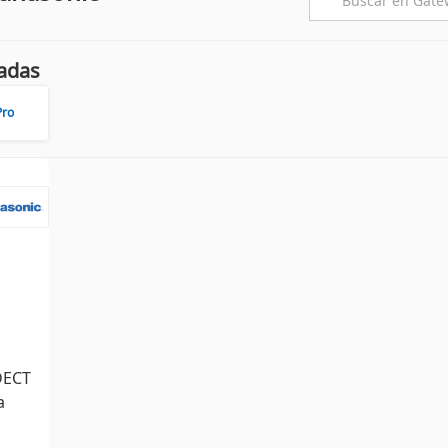
adas
Pro
DECT
a