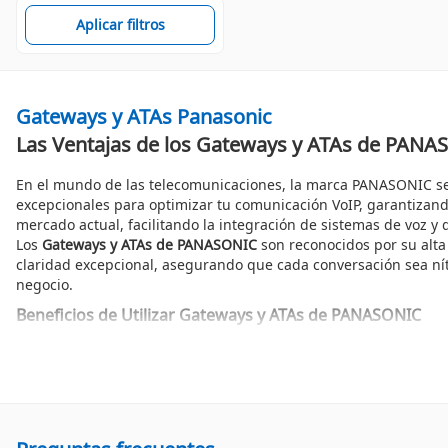
Aplicar filtros
Gateways y ATAs Panasonic
Las Ventajas de los Gateways y ATAs de PANA
En el mundo de las telecomunicaciones, la marca PANASONIC se d
excepcionales para optimizar tu comunicación VoIP, garantizand
mercado actual, facilitando la integración de sistemas de voz y 
Los
Gateways y ATAs de PANASONIC
son reconocidos por su alta
claridad excepcional, asegurando que cada conversación sea nít
negocio.
Beneficios de Utilizar Gateways y ATAs de PANASONIC
Uno de los principales beneficios de los
Gateways y ATAs de PA
haciéndolos ideales tanto para pequeñas empresas como para gr
Rendimiento Superior
Con PANASONIC, puedes esperar un rendimiento superior en c
de usuario fluida. La calidad del sonido es prioritaria, permitie
comunicación con clientes y socios.