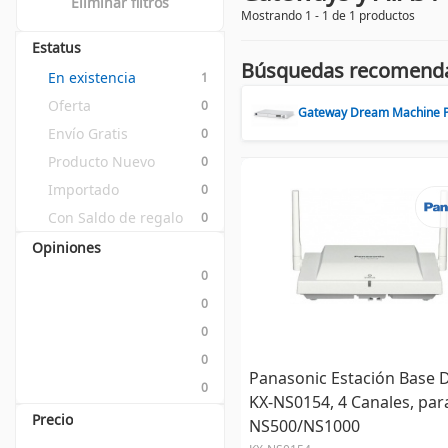
Eliminar filtros
Mostrando 1 - 1 de 1 productos
Estatus
Búsquedas recomend
En existencia
1
Oferta
0
Gateway Dream Machine 
Envío Gratis
0
Producto Nuevo
0
Importado
0
Con Saldo de regalo
0
Opiniones
0
0
0
0
Panasonic Estación Base 
0
KX-NS0154, 4 Canales, par
Precio
NS500/NS1000