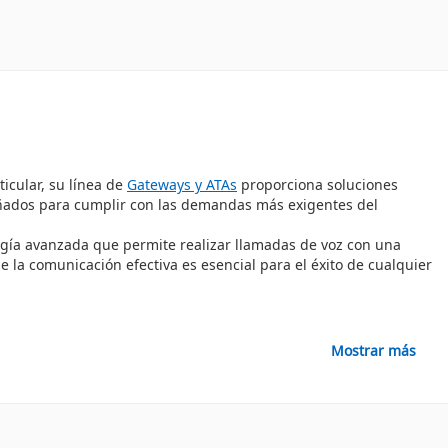
icular, su línea de
Gateways y ATAs
proporciona soluciones
señados para cumplir con las demandas más exigentes del
ogía avanzada que permite realizar llamadas de voz con una
la comunicación efectiva es esencial para el éxito de cualquier
sitivos permiten una transición suave hacia la tecnología VoIP,
Mostrar más
rsos sistemas telefónicos, lo que aumenta su versatilidad.
ncia y reducen las interrupciones, brindando una experiencia
o mejora las relaciones laborales, sino que también fortalece la