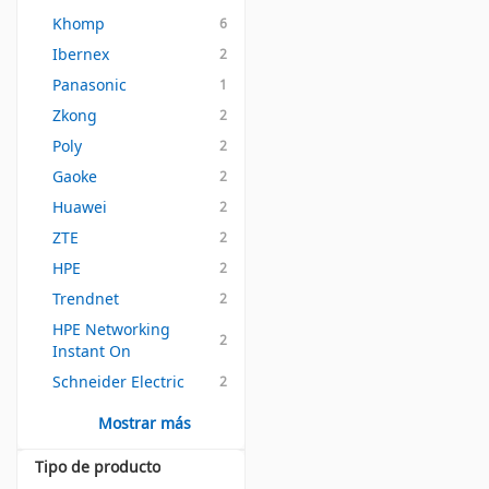
Khomp
6
Ibernex
2
Panasonic
1
Zkong
2
Poly
2
Gaoke
2
Huawei
2
ZTE
2
HPE
2
Trendnet
2
HPE Networking 
2
Instant On
Schneider Electric
2
Mostrar más
Tipo de producto