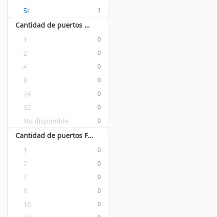
Si
1
Cantidad de puertos RJ-11
1
0
2
0
4
0
8
0
24
0
32
0
No disponible
0
Cantidad de puertos Foreign eXchange Station (FXS)
1
0
2
0
4
0
8
0
16
0