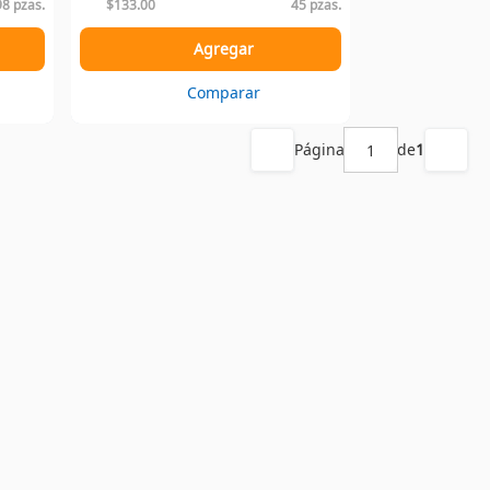
98 pzas.
$133.00
45 pzas.
Agregar
Comparar
Página
de
1