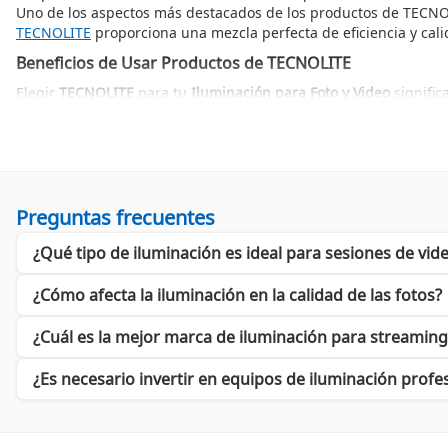
Uno de los aspectos más destacados de los productos de TECNOLIT
TECNOLITE
proporciona una mezcla perfecta de eficiencia y cal
Beneficios de Usar Productos de TECNOLITE
Elegir
TECNOLITE
para tu
Iluminación para Foto y Video
signific
Alta eficiencia energética que reduce costos operativos.
Diseños ligeros y portátiles que facilitan el transporte.
Durabilidad superior, lo que garantiza una larga vida útil.
Además, TECNOLITE ofrece una amplia selección de
reflectores
q
visuales impresionantes, elevando la calidad de cualquier prod
Preguntas frecuentes
Rendimiento Excepcional en Cada Producto
¿Qué tipo de iluminación es ideal para sesiones de vide
Cuando se trata de rendimiento, TECNOLITE no decepciona. Tod
calidad
asegura un balance perfecto entre intensidad y color, lo 
¿Cómo afecta la iluminación en la calidad de las fotos?
Por otro lado, la combinación de tecnología avanzada y material
gama que incluye desde
lámparas
hasta sistemas de iluminación
¿Cuál es la mejor marca de iluminación para streaming
Si buscas llevar tus trabajos de fotografía y video al siguiente n
tus necesidades creativas, asegurándote resultados excepcional
¿Es necesario invertir en equipos de iluminación profe