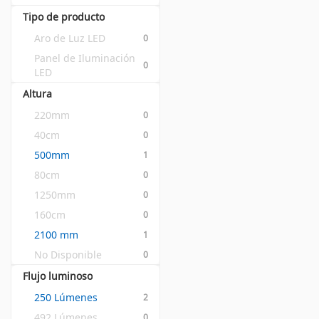
Tipo de producto
Aro de Luz LED
0
Panel de Iluminación 
0
LED
Altura
220mm
0
40cm
0
500mm
1
80cm
0
1250mm
0
160cm
0
2100 mm
1
No Disponible
0
Flujo luminoso
250 Lúmenes
2
492 Lúmenes
0