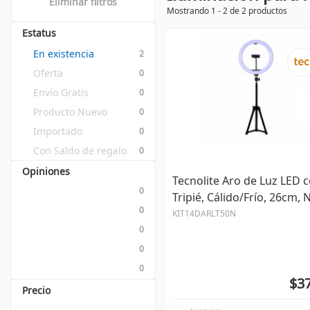
Eliminar filtros
Mostrando 1 - 2 de 2 productos
Estatus
En existencia
2
Oferta
0
Envío Gratis
0
Producto Nuevo
0
Importado
0
Con Saldo de regalo
0
Opiniones
Tecnolite Aro de Luz LED 
0
Tripié, Cálido/Frío, 26cm,
0
KIT14DARLT50N
0
0
0
$37
Precio