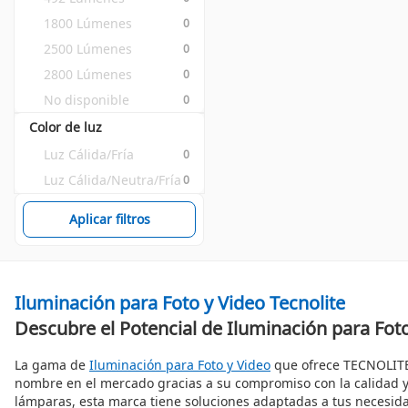
1800 Lúmenes
0
2500 Lúmenes
0
2800 Lúmenes
0
No disponible
0
Color de luz
Luz Cálida/Fría
0
Luz Cálida/Neutra/Fría
0
Aplicar filtros
Iluminación para Foto y Video Tecnolite
Descubre el Potencial de Iluminación para Fo
La gama de
Iluminación para Foto y Video
que ofrece TECNOLITE 
nombre en el mercado gracias a su compromiso con la calidad y
lámparas, esta marca tiene soluciones adaptadas a tus necesida