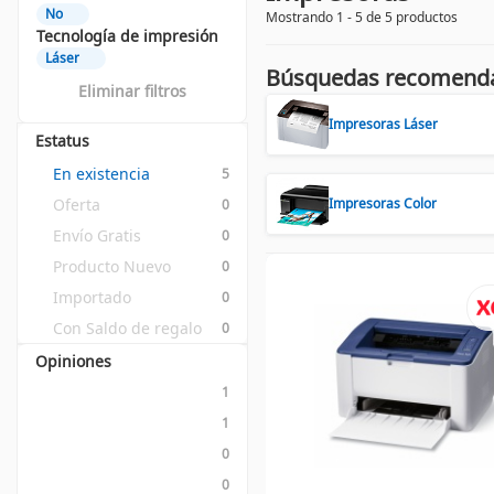
No
Mostrando 1 - 5 de 5 productos
Tecnología de impresión
Láser
Búsquedas recomend
Eliminar filtros
Impresoras Láser
Estatus
En existencia
5
Oferta
Impresoras Color
0
Envío Gratis
0
Producto Nuevo
0
Importado
0
Con Saldo de regalo
0
Opiniones
1
1
0
0