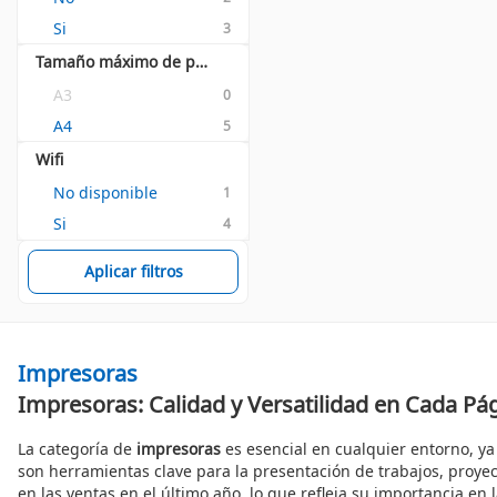
Si
3
Tamaño máximo de papel ISO A-series
A3
0
A4
5
Wifi
No disponible
1
Si
4
Aplicar filtros
Impresoras
Impresoras: Calidad y Versatilidad en Cada Pá
La categoría de
impresoras
es esencial en cualquier entorno, ya
son herramientas clave para la presentación de trabajos, proye
en las ventas en el último año, lo que refleja su importancia en l