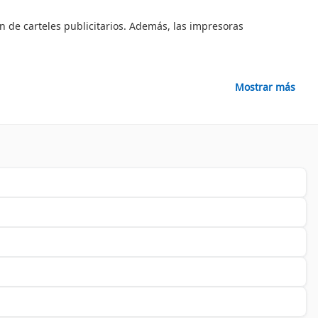
ón de carteles publicitarios. Además, las impresoras
Mostrar más
acer diferentes necesidades. Al optar por cualquier tipo de
. Además, puedes mejorar tu experiencia de impresión al