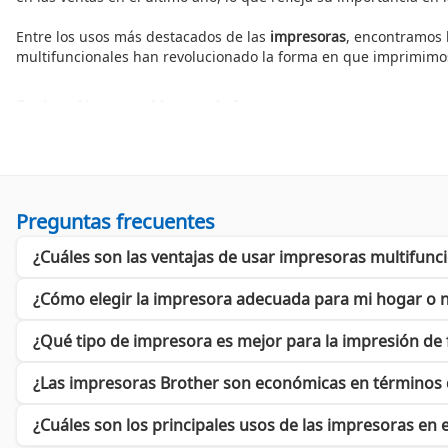
Entre los usos más destacados de las
impresoras
, encontramos l
multifuncionales han revolucionado la forma en que imprimimos
Explora Nuestras Marcas de Impresoras
En
Cyberpuerta
, disponemos de una amplia selección de impreso
impresora
, considera los siguientes modelos que destacan por s
Impresoras HP
- Conocidas por su fiabilidad y calidad de im
Preguntas frecuentes
Impresoras Epson
- Resaltan por su tecnología de inyecció
¿Cuáles son las ventajas de usar impresoras multifunc
Impresoras Brother
- Perfectas para quienes buscan eficien
¿Cómo elegir la impresora adecuada para mi hogar o 
Impresora Brother
- Ofrece calidad y duración, ideal para t
¿Qué tipo de impresora es mejor para la impresión de 
Multifuncionales
- Combina impresión, escaneo y copiado en
¿Las impresoras Brother son económicas en términos 
Complementa la compra de tu
impresora
con el uso de
papel
de
considerar insumos y accesorios que aseguren un rendimiento
¿Cuáles son los principales usos de las impresoras en 