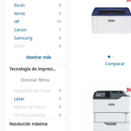
Ricoh
8
Xerox
5
HP
14
Canon
7
Samsung
6
SATO
0
Mostrar más
Comparar
Tecnología de impresión
Eliminar filtros
Inyección de Tinta
0
Láser
5
Matriz de Punto
0
Térmica Directa
0
Resolución máxima