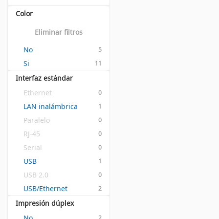
Color
Eliminar filtros
No
5
Si
11
Interfaz estándar
Ethernet
0
LAN inalámbrica
1
Paralelo
0
RJ-45
0
Serial
0
USB
1
USB 2.0
0
USB/Ethernet
2
Impresión dúplex
No
2