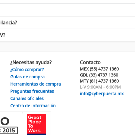
eccionas un producto altamente funcional, sino también un sistema
de estas soluciones de seguridad, asegurando que tengas acceso a 
ilancia?
TV?
¿Necesitas ayuda?
Contacto
MEX (55) 4737 1360
¿Cómo comprar?
GDL (33) 4737 1360
Guías de compra
MTY (81) 4737 1360
Herramientas de compra
L-V 9:00AM - 6:00PM
Preguntas frecuentes
info@cyberpuerta.mx
Canales oficiales
Centro de información