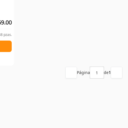
69.00
8 pzas.
Página
de
1