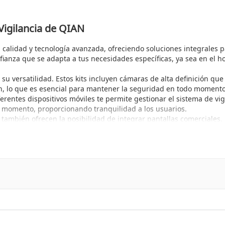
Vigilancia de QIAN
 calidad y tecnología avanzada, ofreciendo soluciones integrales p
ianza que se adapta a tus necesidades específicas, ya sea en el hog
 su versatilidad. Estos kits incluyen cámaras de alta definición qu
ión, lo que es esencial para mantener la seguridad en todo momento
erentes dispositivos móviles te permite gestionar el sistema de vigi
 y momento, proporcionando tranquilidad a los usuarios.
también ofrecen la posibilidad de integrar pantallas comerciales
o es clave para una vigilancia activa y efectiva.
ncia
en de ellos una opción destacada en el mercado. Uno de los más im
r eventualidad. Cada kit se proporciona con instrucciones claras, 
marca QIAN se asegura de que todos sus productos estén fabricados
ideales para usos tanto domésticos como comerciales.
ra revisar otras opciones dentro de la categoría, como los
Kits de V
idad será aún más robusta y efectiva.