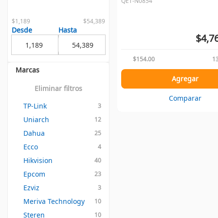
QET-N0854
$1,189
$54,389
Desde
Hasta
$4,7
$154.00
13
Marcas
Agregar
Eliminar filtros
Comparar
TP-Link
3
Uniarch
12
Dahua
25
Ecco
4
Hikvision
40
Epcom
23
Ezviz
3
Meriva Technology
10
Steren
10