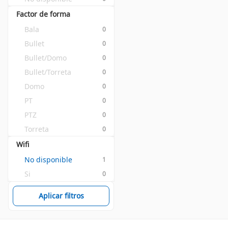
Factor de forma
Bala
0
Bullet
0
Bullet/Domo
0
Bullet/Torreta
0
Domo
0
PT
0
PTZ
0
Torreta
0
Wifi
No disponible
1
Si
0
Aplicar filtros