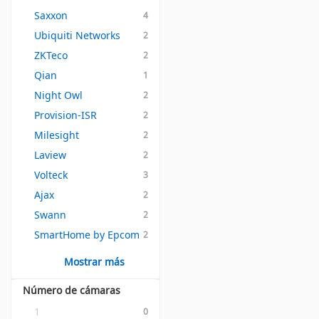
Saxxon
4
Ubiquiti Networks
2
ZKTeco
2
Qian
1
Night Owl
2
Provision-ISR
2
Milesight
2
Laview
2
Volteck
3
Ajax
2
Swann
2
SmartHome by Epcom
2
Mostrar más
Número de cámaras
1
0