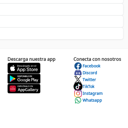
 que se adapta a tus necesidades y proporciona una vigilancia
lo último en tecnología para proteger lo que más valoras.
Descarga nuestra app
Conecta con nosotros
Facebook
Discord
Twitter
TikTok
Instagram
Whatsapp