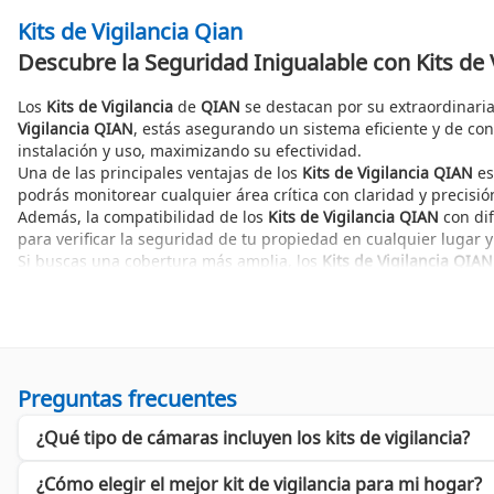
Kits de Vigilancia Qian
Descubre la Seguridad Inigualable con Kits de 
Los
Kits de Vigilancia
de
QIAN
se destacan por su extraordinaria
Vigilancia QIAN
, estás asegurando un sistema eficiente y de conf
instalación y uso, maximizando su efectividad.
Una de las principales ventajas de los
Kits de Vigilancia QIAN
es
podrás monitorear cualquier área crítica con claridad y precis
Además, la compatibilidad de los
Kits de Vigilancia QIAN
con dif
para verificar la seguridad de tu propiedad en cualquier lugar
Si buscas una cobertura más amplia, los
Kits de Vigilancia QIAN
tiempo real que puede ser útil en negocios y tiendas. Este aspect
Beneficios de Elegir QIAN para tus Necesidades de Vigila
Los
Kits de Vigilancia QIAN
ofrecen múltiples beneficios que hac
tiempo real, lo que permite reaccionar rápidamente ante cualquie
técnicos.
Preguntas frecuentes
Otro aspecto a considerar es su durabilidad y rendimiento. La 
¿Qué tipo de cámaras incluyen los kits de vigilancia?
adversas y ofreciendo un rendimiento constante. Esto los hace 
Finalmente, si estás interesado en expandir tu sistema, conside
perfectamente con el equipo de QIAN. Así, tu solución de segur
¿Cómo elegir el mejor kit de vigilancia para mi hogar?