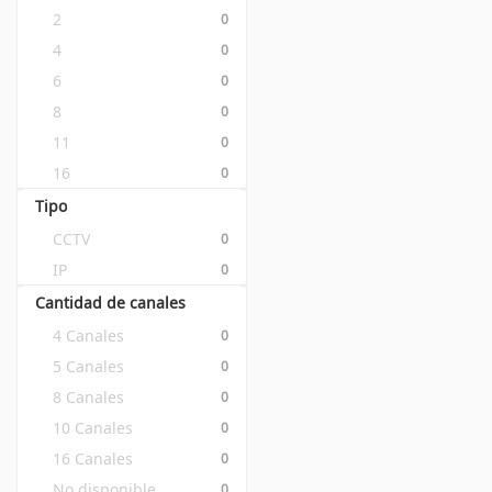
2
0
4
0
6
0
8
0
11
0
16
0
Tipo
CCTV
0
IP
0
Cantidad de canales
4 Canales
0
5 Canales
0
8 Canales
0
10 Canales
0
16 Canales
0
No disponible
0