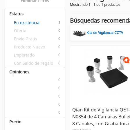
Eliminar filtros
Mostrando 1 - 1 de 1 productos
Estatus
Búsquedas recomend
En existencia
1
Oferta
0
Kits de Vigilancia CCTV
Envío Gratis
0
Producto Nuevo
0
Importado
0
Con Saldo de regalo
0
Opiniones
0
0
0
0
Qian Kit de Vigilancia QET-
0
N0854 de 4 Cámaras Bullet
Precio
8 Canales, con Grabadora