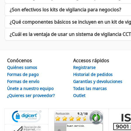
En conclusión, al elegir los
Kits de Vigilancia QIAN
, no solo sel
continua y efectiva. Cyberpuerta se destaca como distribuidor 
¿Son efectivos los kits de vigilancia para negocios?
¿Qué componentes básicos se incluyen en un kit de vig
¿Cuál es la ventaja de usar un sistema de vigilancia CC
Conócenos
Accesos rápidos
Quiénes somos
Registrarse
Formas de pago
Historial de pedidos
Formas de envío
Garantías y devoluciones
Únete a nuestro equipo
Todas las marcas
¿Quieres ser proveedor?
Outlet