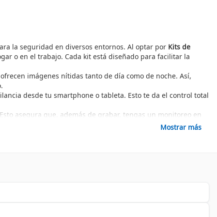
ara la seguridad en diversos entornos. Al optar por
Kits de
ar o en el trabajo. Cada kit está diseñado para facilitar la
e ofrecen imágenes nítidas tanto de día como de noche. Así,
.
lancia desde tu smartphone o tableta. Esto te da el control total
. Esto asegura que, además de grabar, tengas un monitoreo en
Mostrar más
portantes es la facilidad de acceso a grabaciones y enlaces en
facilitando su instalación para usuarios de todos los niveles
 con materiales de alta calidad, resistiendo condiciones
igilancia
y
pantallas comerciales
, que pueden complementarse