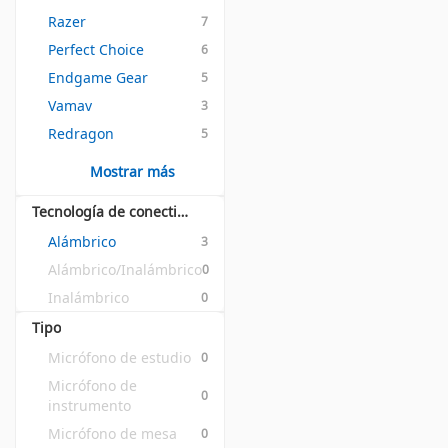
Razer
7
Perfect Choice
6
Endgame Gear
5
Vamav
3
Redragon
5
Mostrar más
Tecnología de conectividad
Alámbrico
3
Alámbrico/Inalámbrico
0
Inalámbrico
0
Tipo
Micrófono de estudio
0
Micrófono de 
0
instrumento
Micrófono de mesa
0