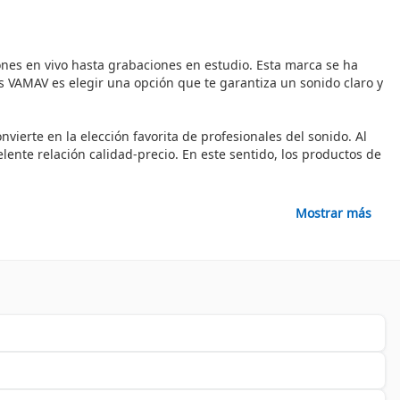
ones en vivo hasta grabaciones en estudio. Esta marca se ha
 VAMAV es elegir una opción que te garantiza un sonido claro y
vierte en la elección favorita de profesionales del sonido. Al
ente relación calidad-precio. En este sentido, los productos de
fesionales sin complicaciones. Están diseñados para ofrecer
Mostrar más
 de uso es un beneficio significativo que cualquier usuario
rtantes es su construcción robusta, diseñada para soportar
desgaste diario, lo que prolonga su vida útil