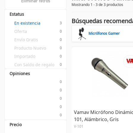
Eliminar filtros
Mostrando 1 - 3 de 3 productos
Estatus
Búsquedas recomend
En existencia
3
Oferta
0
Micrófonos Gamer
Envío Gratis
0
Producto Nuevo
0
Importado
0
Con Saldo de regalo
0
Opiniones
0
0
0
0
Vamav Micrófono Dinámic
0
101, Alámbrico, Gris
Precio
V-101