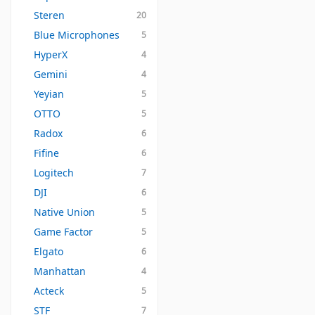
Steren
20
Blue Microphones
5
HyperX
4
Gemini
4
Yeyian
5
OTTO
5
Radox
6
Fifine
6
Logitech
7
DJI
6
Native Union
5
Game Factor
5
Elgato
6
Manhattan
4
Acteck
5
STF
7