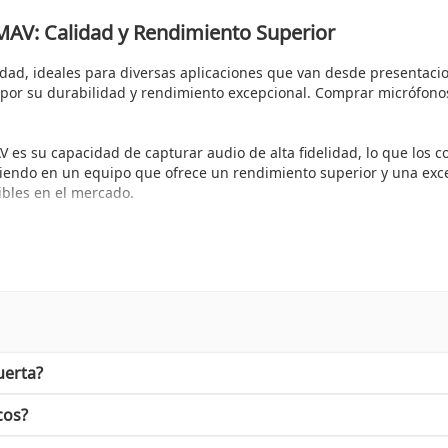
MAV: Calidad y Rendimiento Superior
idad, ideales para diversas aplicaciones que van desde presentaci
por su durabilidad y rendimiento excepcional. Comprar micrófonos
s su capacidad de capturar audio de alta fidelidad, lo que los con
iendo en un equipo que ofrece un rendimiento superior y una excel
ibles en el mercado.
te que tanto principiantes como expertos obtengan resultados pro
adoras hasta sistemas de sonido portátiles. Sin duda, la facilidad
ficios que los hacen destacar en el mercado. Uno de los más impo
uerta?
iseño duradero de estos micrófonos asegura que puedan resistir el 
cos?