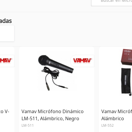
adas
o V-
Vamav Micrófono Dinámico
Vamav Micróf
LM-511, Alámbrico, Negro
Alámbrico
LM-511
LM-552