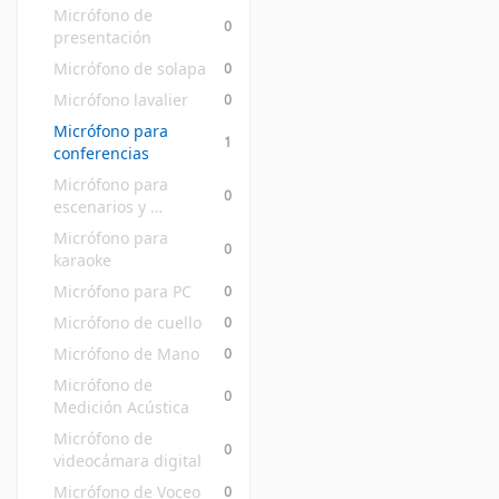
Micrófono de 
0
presentación
Micrófono de solapa
0
Micrófono lavalier
0
Micrófono para 
1
conferencias
Micrófono para 
0
escenarios y 
espectáculos
Micrófono para 
0
karaoke
Micrófono para PC
0
Micrófono de cuello
0
Micrófono de Mano
0
Micrófono de 
0
Medición Acústica
Micrófono de 
0
videocámara digital
Micrófono de Voceo
0