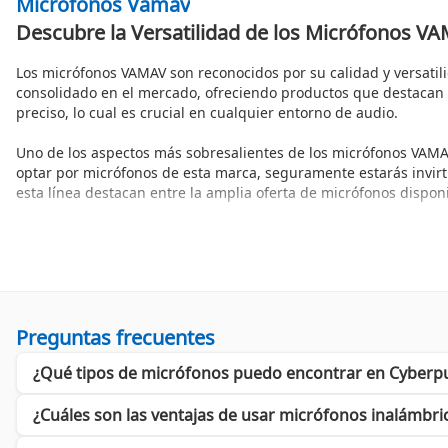
Micrófonos Vamav
Descubre la Versatilidad de los Micrófonos VA
Los micrófonos VAMAV son reconocidos por su calidad y versatil
consolidado en el mercado, ofreciendo productos que destacan 
preciso, lo cual es crucial en cualquier entorno de audio.
Uno de los aspectos más sobresalientes de los micrófonos VAMAV e
optar por micrófonos de esta marca, seguramente estarás invirt
esta línea destacan entre la amplia oferta de micrófonos dispon
Además, los micrófonos VAMAV son fáciles de usar, lo que permi
compatibilidad con una amplia gama de dispositivos, desde mezcl
valorará al adquirir micrófonos de esta marca.
Beneficios de Elegir Micrófonos de Alta Calidad
Preguntas frecuentes
La elección de micrófonos VAMAV trae consigo una serie de bene
¿Qué tipos de micrófonos puedo encontrar en Cyberp
condiciones exigentes, ya sea en el escenario o en estudio. El d
considerablemente.
¿Cuáles son las ventajas de usar micrófonos inalámbri
Sonido de Alta Calidad