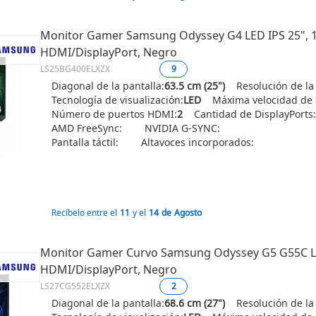
Monitor Gamer Samsung Odyssey G4 LED IPS 25", 19
HDMI/DisplayPort, Negro
LS25BG400ELXZX
9
Diagonal de la pantalla:
63.5 cm (25")
Resolución de la
Tecnología de visualización:
LED
Máxima velocidad de a
Número de puertos HDMI:
2
Cantidad de DisplayPorts:
AMD FreeSync:
NVIDIA G-SYNC:
Pantalla táctil:
Altavoces incorporados:
Recíbelo entre el
11
y el
14
de
Agosto
Monitor Gamer Curvo Samsung Odyssey G5 G55C LED
HDMI/DisplayPort, Negro
LS27CG552ELXZX
2
Diagonal de la pantalla:
68.6 cm (27")
Resolución de la