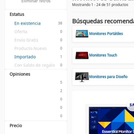
Eliminar filtros
Mostrando 1 - 24 de 51 productos
Estatus
Búsquedas recomend
En existencia
38
Oferta
0
Monitores Portátiles
Envío Gratis
0
Producto Nuevo
0
Monitores Touch
Importado
1
Con Saldo de regalo
0
Opiniones
Monitores para Diseño
5
2
0
0
0
Precio