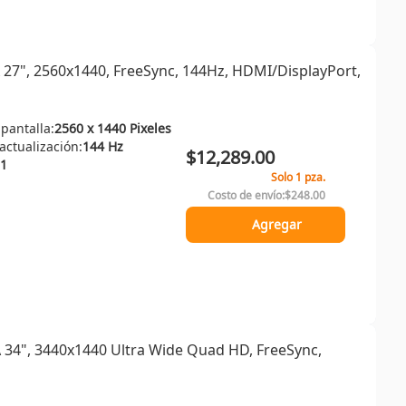
7", 2560x1440, FreeSync, 144Hz, HDMI/DisplayPort,
 pantalla:
2560 x 1440 Pixeles
ctualización:
144 Hz
$12,289.00
1
Solo 1 pza.
Costo de envío:
$248.00
Agregar
4", 3440x1440 Ultra Wide Quad HD, FreeSync,