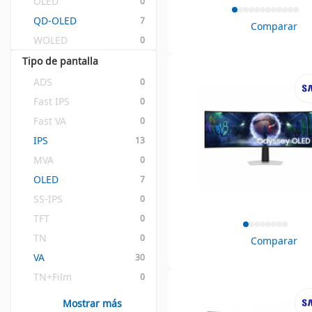
OLED
0
QD-OLED
7
Comparar
WOLED
0
Tipo de pantalla
ADS
0
Fast IPS
0
Fast VA
0
IPS
13
MVA
0
OLED
7
SS-IPS
0
TFT
0
TN
0
Comparar
VA
30
TN+Film
0
Mostrar más