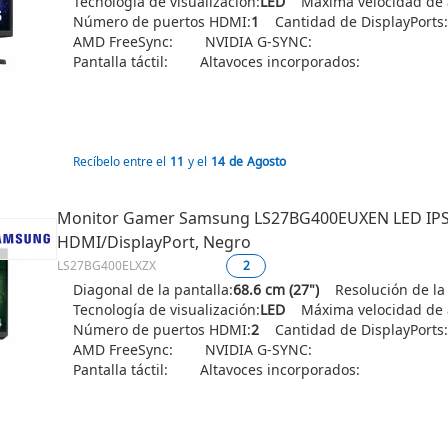
Tecnología de visualización:
LED
Máxima velocidad de a
Número de puertos HDMI:
1
Cantidad de DisplayPorts:
AMD FreeSync:
NVIDIA G-SYNC:
Pantalla táctil:
Altavoces incorporados:
Recíbelo entre el
11
y el
14
de
Agosto
Monitor Gamer Samsung LS27BG400EUXEN LED IPS 27
HDMI/DisplayPort, Negro
LS27BG400ELXZX
2
Diagonal de la pantalla:
68.6 cm (27")
Resolución de la
Tecnología de visualización:
LED
Máxima velocidad de a
Número de puertos HDMI:
2
Cantidad de DisplayPorts:
AMD FreeSync:
NVIDIA G-SYNC:
Pantalla táctil:
Altavoces incorporados: