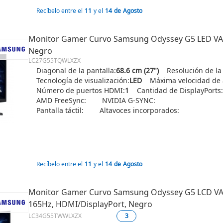
Recíbelo entre el
11
y el
14
de
Agosto
Monitor Gamer Curvo Samsung Odyssey G5 LED VA 2
Negro
LC27G55TQWLXZX
Diagonal de la pantalla:
68.6 cm (27")
Resolución de la
Tecnología de visualización:
LED
Máxima velocidad de a
Número de puertos HDMI:
1
Cantidad de DisplayPorts:
AMD FreeSync:
NVIDIA G-SYNC:
Pantalla táctil:
Altavoces incorporados:
Recíbelo entre el
11
y el
14
de
Agosto
Monitor Gamer Curvo Samsung Odyssey G5 LCD VA 3
165Hz, HDMI/DisplayPort, Negro
LC34G55TWWLXZX
3