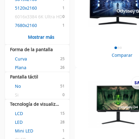
5120x2160
1
6016x3384 6K Ultra HD
0
7680x2160
1
Mostrar más
Forma de la pantalla
Comparar
Curva
25
Plana
26
Pantalla táctil
No
51
Si
0
Tecnología de visualización
LCD
15
LED
28
Mini LED
1