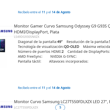
Recíbelo entre el
11
y el
14
de
Agosto
Monitor Gamer Curvo Samsung Odyssey G9 G93S QD
HDMI/DisplayPort, Plata
LS49DG930SNXZX
Diagonal de la pantalla:
49"
Resolución de la pantalla:
Tecnología de visualización:
QD-OLED
Máxima velocida
Número de puertos HDMI:
2
Cantidad de DisplayPorts:
AMD FreeSync:
NVIDIA G-SYNC:
Pantalla táctil:
Altavoces incorporados:
Recíbelo entre el
11
y el
14
de
Agosto
Monitor Curvo Samsung LC27T550FDLXZX LED 27", Fu
LC27T550FDLXZX
5