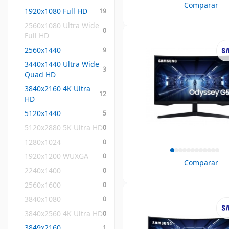
Comparar
1920x1080 Full HD
19
2560x1080 Ultra Wide 
0
Full HD
2560x1440
9
3440x1440 Ultra Wide 
3
Quad HD
3840x2160 4K Ultra 
12
HD
5120x1440
5
5120x2880 5K Ultra HD
0
1280x1024
0
1920x1200 WUXGA
0
Comparar
2240x1400
0
2560x1600
0
3840x1080
0
3840x2560 4K Ultra HD
0
3849x2160
1