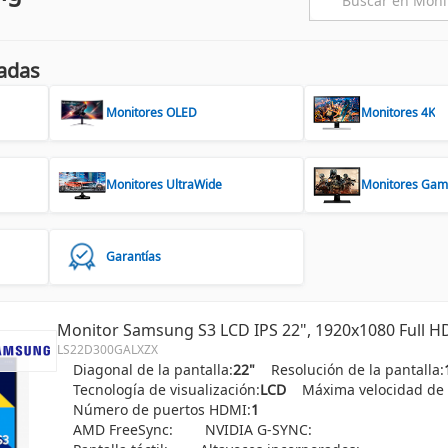
adas
Monitores OLED
Monitores 4K
Monitores UltraWide
Monitores Gam
Garantías
Monitor Samsung S3 LCD IPS 22", 1920x1080 Full H
LS22D300GALXZX
Diagonal de la pantalla:
22"
Resolución de la pantalla:
Tecnología de visualización:
LCD
Máxima velocidad de 
Número de puertos HDMI:
1
AMD FreeSync:
NVIDIA G-SYNC: