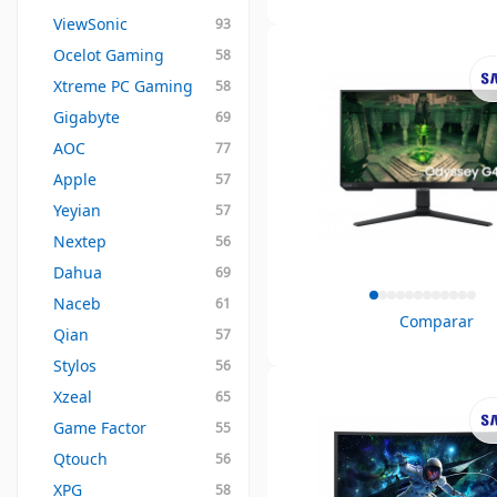
ViewSonic
93
Ocelot Gaming
58
Xtreme PC Gaming
58
Gigabyte
69
AOC
77
Apple
57
Yeyian
57
Nextep
56
Dahua
69
Naceb
61
Comparar
Qian
57
Stylos
56
Xzeal
65
Game Factor
55
Qtouch
56
XPG
58