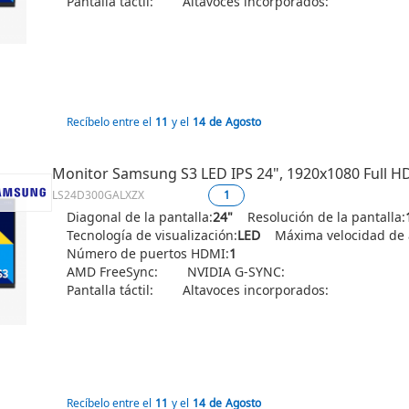
Pantalla táctil:
Altavoces incorporados:
Recíbelo entre el
11
y el
14
de
Agosto
Monitor Samsung S3 LED IPS 24", 1920x1080 Full H
LS24D300GALXZX
1
Diagonal de la pantalla:
24"
Resolución de la pantalla:
Tecnología de visualización:
LED
Máxima velocidad de a
Número de puertos HDMI:
1
AMD FreeSync:
NVIDIA G-SYNC:
Pantalla táctil:
Altavoces incorporados:
Recíbelo entre el
11
y el
14
de
Agosto