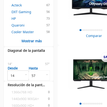
Acteck
67
DXT Gaming
56
HP
73
Quaroni
57
Cooler Master
58
Comparar
Mostrar más
Diagonal de la pantalla
14"
57"
Desde
Hasta
"
"
Resolución de la pantalla
1366x768 HD
0
1440x900 WXGA+
0
1600x900 HD+
0