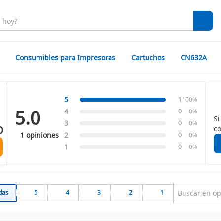
Consumibles para Impresoras
Cartuchos
CN632A
5
1
100%
5.0
4
0
0%
Si
3
0
0%
0
co
1 opiniones
2
0
0%
1
0
0%
das
5
4
3
2
1