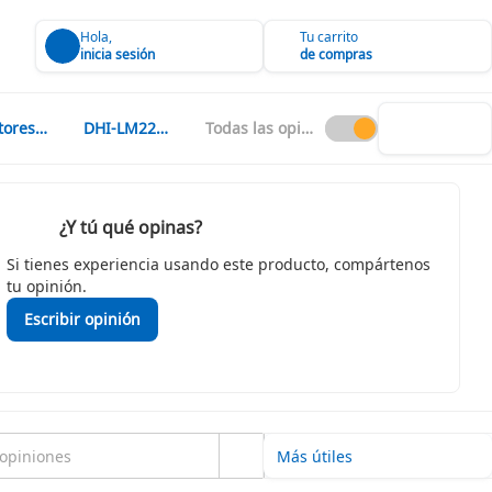
Hola,
Tu carrito
inicia sesión
de compras
Monitores CCTV
DHI-LM22-H200
Todas las opiniones
¿Y tú qué opinas?
Si tienes experiencia usando este producto, compártenos
tu opinión.
Escribir opinión