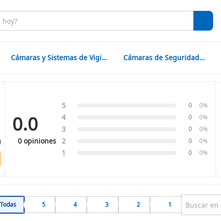
Cámaras y Sistemas de Vigilancia
Cámaras de Seguridad CCTV
5
0
0%
0.0
4
0
0%
3
0
0%
0
0 opiniones
2
0
0%
1
0
0%
Todas
5
4
3
2
1