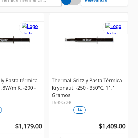
ly Pasta térmica
Thermal Grizzly Pasta Térmica
.8W/m·K, -200 -
Kryonaut, -250 - 350°C, 11.1
Gramos
TG-K-030-R
14
$1,179.00
$1,409.00