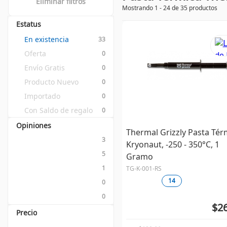
Eliminar filtros
Mostrando 1 - 24 de 35 productos
Estatus
En existencia
33
Oferta
0
Envío Gratis
0
Producto Nuevo
0
Importado
0
Con Saldo de regalo
0
Opiniones
Thermal Grizzly Pasta Tér
3
Kryonaut, -250 - 350°C, 1
5
Gramo
1
TG-K-001-RS
14
0
0
$26
Precio