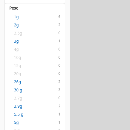
Peso
1g
6
2g
2
3.5g
0
3g
1
4g
0
10g
0
15g
0
20g
0
26g
2
30 g
3
3.7g
0
3.9g
2
5.5 g
1
5g
1