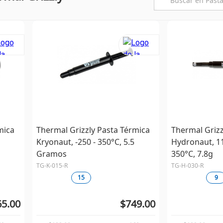
mica
Thermal Grizzly Pasta Térmica
Thermal Grizz
Kryonaut, -250 - 350°C, 5.5
Hydronaut, 11
Gramos
350°C, 7.8g
TG-K-015-R
TG-H-030-R
15
9
5.00
$749.00