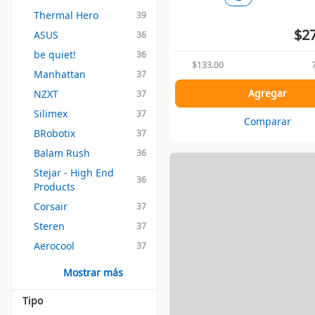
Thermal Hero
39
$27
ASUS
36
be quiet!
36
$133.00
Manhattan
37
Agregar
NZXT
37
Silimex
37
Comparar
BRobotix
37
Balam Rush
36
Stejar - High End 
36
Products
Corsair
37
Steren
37
Aerocool
37
Mostrar más
Tipo