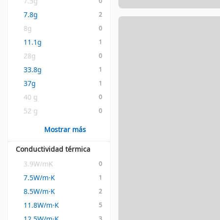
7.3g
0
7.8g
2
8g
0
11.1g
1
28g
0
33.8g
1
37g
1
40 g
0
52 g
0
Mostrar más
Conductividad térmica
3.9W/mK
0
7.5W/m·K
1
8.5W/m·K
2
11.8W/m·K
5
12.5W/m·K
3