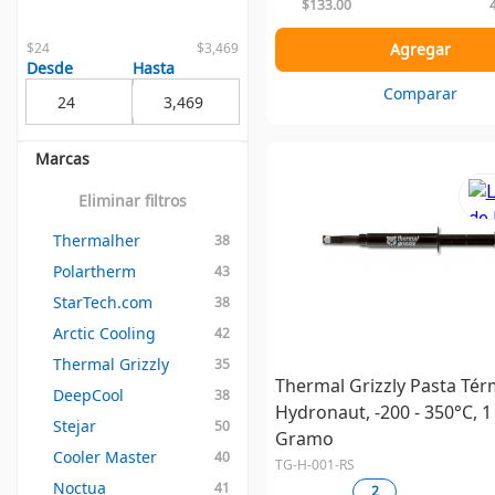
$133.00
$24
$3,469
Agregar
Desde
Hasta
Comparar
Marcas
Eliminar filtros
Thermalher
38
Polartherm
43
StarTech.com
38
Arctic Cooling
42
Thermal Grizzly
35
Thermal Grizzly Pasta Tér
DeepCool
38
Hydronaut, -200 - 350°C, 1
Stejar
50
Gramo
Cooler Master
40
TG-H-001-RS
Noctua
41
2