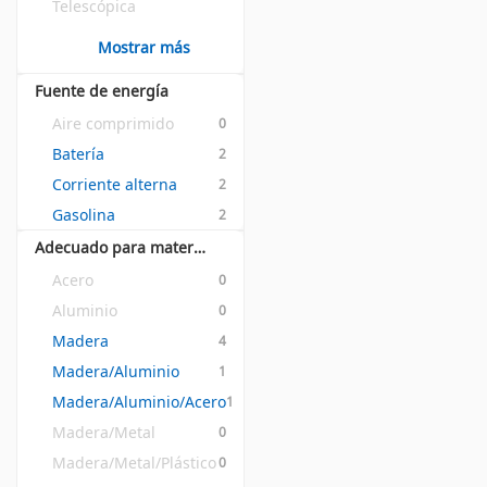
Telescópica
Mostrar más
Fuente de energía
Aire comprimido
0
Batería
2
Corriente alterna
2
Gasolina
2
Adecuado para materiales
Acero
0
Aluminio
0
Madera
4
Madera/Aluminio
1
Madera/Aluminio/Acero
1
Madera/Metal
0
Madera/Metal/Plástico
0