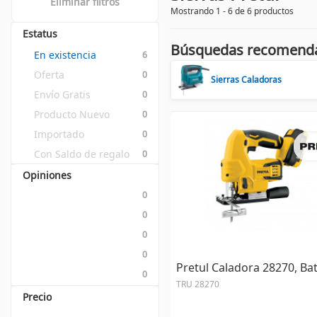
Eliminar filtros
Mostrando 1 - 6 de 6 productos
Estatus
Búsquedas recomend
En existencia
6
Oferta
0
Sierras Caladoras
Envío Gratis
0
Producto Nuevo
0
Importado
0
Con Saldo de regalo
0
Opiniones
0
0
0
0
Pretul Caladora 28270, Bat
0
TRU 28270
Precio