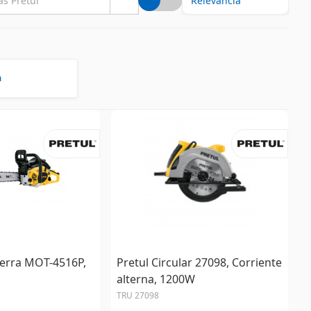
a
ierra MOT-4516P,
Pretul Circular 27098, Corriente
alterna, 1200W
TRU 27098