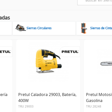
adas
Sierras Circulares
Sierras de Cint
ería
Pretul Caladora 29003, Batería,
Pretul Motos
400W
Gasolina
TRU 29003
TRU 28248