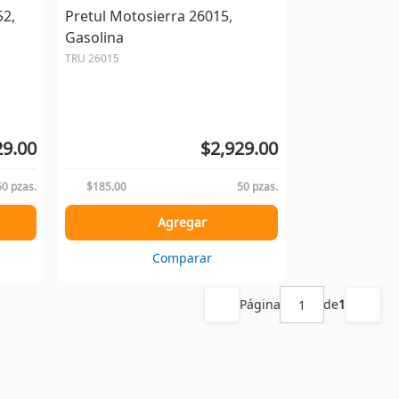
52,
Pretul Motosierra 26015,
Gasolina
TRU 26015
29.00
$2,929.00
50 pzas.
$185.00
50 pzas.
Agregar
Comparar
Página
de
1