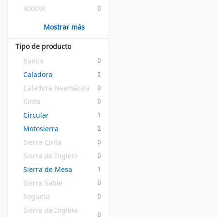
3000W
0
Mostrar más
Tipo de producto
Banco
0
Caladora
2
Caladora Neumática
0
Cinta
0
Circular
1
Motosierra
2
Sierra Cinta
0
Sierra de Inglete
0
Sierra de Mesa
1
Sierra Sable
0
Segueta
0
Sierra de Inglete 
0