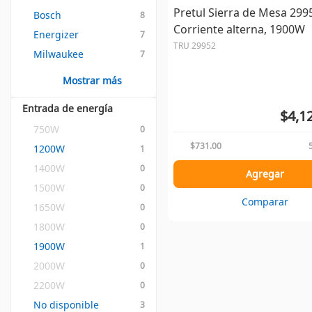
Pretul Sierra de Mesa 299
Bosch
8
Corriente alterna, 1900W
Energizer
7
TRU 29952
Milwaukee
7
Mostrar más
Entrada de energía
$4,1
750W
0
$731.00
1200W
1
1400W
0
Agregar
1500W
0
Comparar
1650W
0
1800W
0
1900W
1
2000W
0
2200W
0
No disponible
3