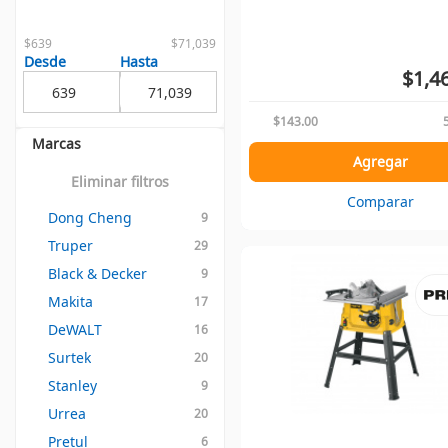
$639
$71,039
Desde
Hasta
$1,4
$143.00
Marcas
Agregar
Eliminar filtros
Comparar
Dong Cheng
9
Truper
29
Black & Decker
9
Makita
17
DeWALT
16
Surtek
20
Stanley
9
Urrea
20
Pretul
6