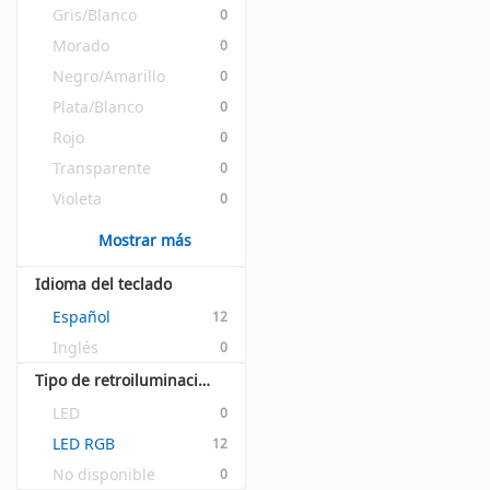
Gris/Blanco
0
Morado
0
Negro/Amarillo
0
Plata/Blanco
0
Rojo
0
Transparente
0
Violeta
0
Mostrar más
Idioma del teclado
Español
12
Inglés
0
Tipo de retroiluminación
LED
0
LED RGB
12
No disponible
0