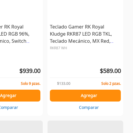
r RK Royal
Teclado Gamer RK Royal
LED RGB 96%,
Kludge RKR87 LED RGB TKL,
nico, Switch
Teclado Mecánico, MX Red,
mbrico,
Alámbrico, USB, Blanco,
RKR87 WH
, Negro, Es...
Español
$939.00
$589.00
Solo 9 pzas.
$133.00
Solo 2 pzas.
Agregar
Agregar
Comparar
Comparar