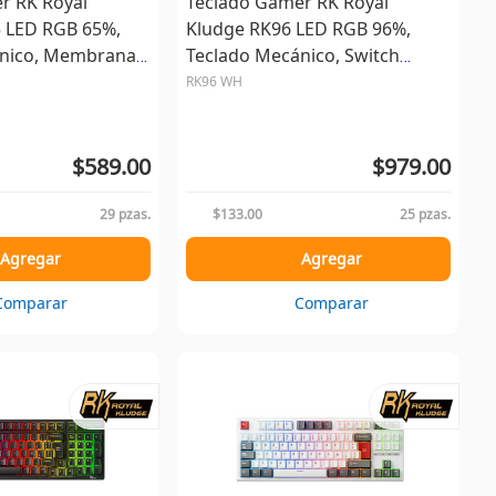
r RK Royal
Teclado Gamer RK Royal
 LED RGB 65%,
Kludge RK96 LED RGB 96%,
nico, Membrana,
Teclado Mecánico, Switch
B, Multicolor,
Brown, Inalámbrico,
RK96 WH
USB/Bluetooth, Blanco, E...
$589.00
$979.00
29 pzas.
$133.00
25 pzas.
Agregar
Agregar
Comparar
Comparar