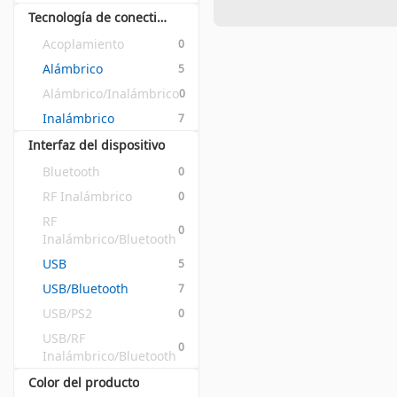
Tecnología de conectividad
Acoplamiento
0
Alámbrico
5
Alámbrico/Inalámbrico
0
Inalámbrico
7
Interfaz del dispositivo
Bluetooth
0
RF Inalámbrico
0
RF 
0
Inalámbrico/Bluetooth
USB
5
USB/Bluetooth
7
USB/PS2
0
USB/RF 
0
Inalámbrico/Bluetooth
Color del producto