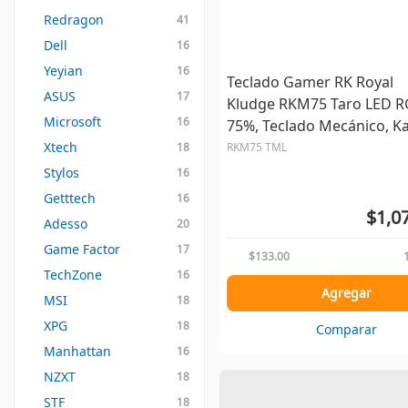
Redragon
41
Dell
16
Yeyian
16
Teclado Gamer RK Royal
ASUS
17
Kludge RKM75 Taro LED 
Microsoft
16
75%, Teclado Mecánico, Ka
Speed Silver, Inalámbrico,
Xtech
18
RKM75 TML
USB/Bluetoot...
Stylos
16
Getttech
16
$1,0
Adesso
20
Game Factor
17
$133.00
TechZone
16
Agregar
MSI
18
XPG
18
Comparar
Manhattan
16
NZXT
18
STF
18