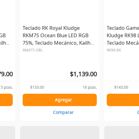
Teclado RK Royal Kludge
Teclado Game
RGB
RKM75 Ocean Blue LED RGB
Kludge RK98 
ilh
75%, Teclado Mecánico, Kailh
Teclado Mecá
Speed Silver, Inalámbrico,
Brown, Inalá
RKM75 OBL
RK98 BK
USB/Bluetoot...
USB/Bluetooth
79.00
$1,139.00
15 pzas.
$133.00
16 pzas.
$143.00
Agregar
Comparar