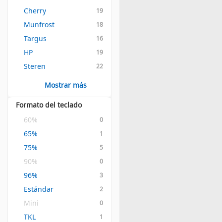
Cherry
19
Munfrost
18
Targus
16
HP
19
Steren
22
Mostrar más
Formato del teclado
60%
0
65%
1
75%
5
90%
0
96%
3
Estándar
2
Mini
0
TKL
1