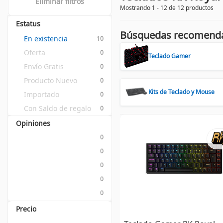
Eliminar filtros
Mostrando 1 - 12 de 12 productos
Estatus
Búsquedas recomend
En existencia
10
Oferta
0
Teclado Gamer
Envío Gratis
0
Producto Nuevo
0
Kits de Teclado y Mouse
Importado
0
Con Saldo de regalo
0
Opiniones
0
0
0
0
0
Precio