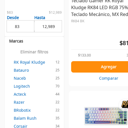
Teclado Gamer RK Royal
Kludge RK84 LED RGB 75%
$83
$12,989
Teclado Mecánico, MX Red
Desde
Hasta
Inalámbrico, USB/Bluetoo
RK84 BK
Negro, Español
Marcas
$81
Eliminar filtros
$133.00
RK Royal Kludge
12
Agregar
Batauro
25
Naceb
Comparar
25
Logitech
70
Acteck
44
Razer
22
BRobotix
22
Balam Rush
35
Corsair
34