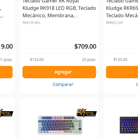
Teclado Gamer RK Royal
Teclado Game
,
Kludge RK918 LED RGB, Teclado
Kludge RKR65
,
Mecánico, Membrana,
Teclado Mecá
th,
Alámbrico, USB, Blanco,
Alámbrico, US
RK918 WH
RKR65 GR
Español
Español
9.00
$709.00
31 pzas.
$133.00
20 pzas.
$133.00
Agregar
Comparar