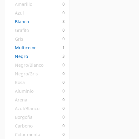
Amarillo
0
Azul
0
Blanco
8
Grafito
0
Gris
0
Multicolor
1
Negro
3
Negro/Blanco
0
Negro/Gris
0
Rosa
0
Aluminio
0
Arena
0
Azul/Blanco
0
Borgoña
0
Carbono
0
Color menta
0