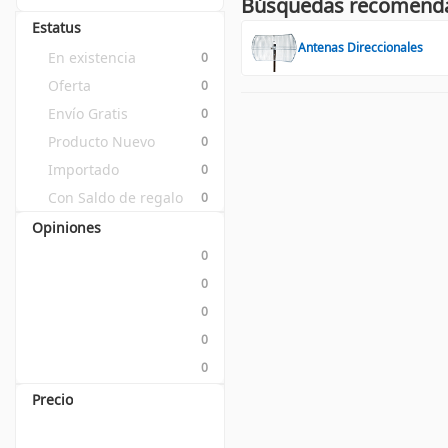
Búsquedas recomend
Estatus
Antenas Direccionales
En existencia
0
Oferta
0
Envío Gratis
0
Producto Nuevo
0
Importado
0
Con Saldo de regalo
0
Opiniones
0
0
0
0
0
Precio