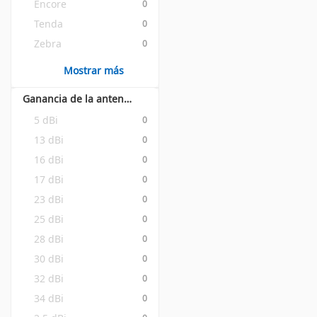
Encore
0
Tenda
0
Zebra
0
Mostrar más
Ganancia de la antena (max)
5 dBi
0
13 dBi
0
16 dBi
0
17 dBi
0
23 dBi
0
25 dBi
0
28 dBi
0
30 dBi
0
32 dBi
0
34 dBi
0