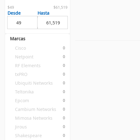
$49
$61,519
Desde
Hasta
Marcas
Cisco
0
Netpoint
0
RF Elements
0
txPRO
0
Ubiquiti Networks
0
Teltonika
0
Epcom
0
Cambium Networks
0
Mimosa Networks
0
Jirous
0
Shakespeare
0