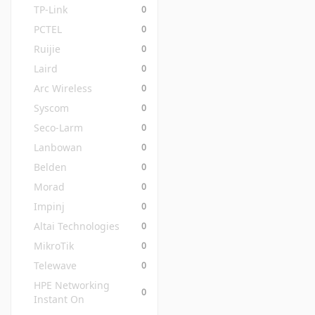
TP-Link
0
PCTEL
0
Ruijie
0
Laird
0
Arc Wireless
0
Syscom
0
Seco-Larm
0
Lanbowan
0
Belden
0
Morad
0
Impinj
0
Altai Technologies
0
MikroTik
0
Telewave
0
HPE Networking 
0
Instant On