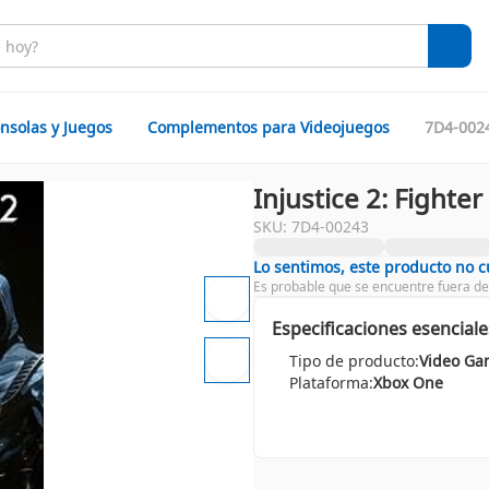
nsolas y Juegos
Complementos para Videojuegos
7D4-002
Injustice 2: Fighte
SKU: 7D4-00243
Lo sentimos, este producto no 
Es probable que se encuentre fuera de
Especificaciones esenciale
Tipo de producto:
Video Ga
Plataforma:
Xbox One