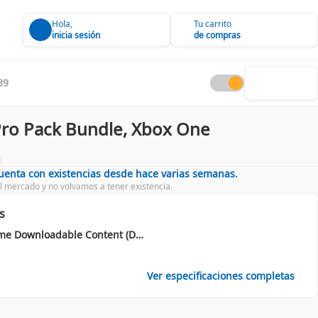
Hola,
Tu carrito
inicia sesión
de compras
39
ro Pack Bundle, Xbox One
cuenta con existencias desde hace varias semanas.
l mercado y no volvamos a tener existencia.
s
Video Game Downloadable Content (DLC)
Ver especificaciones completas