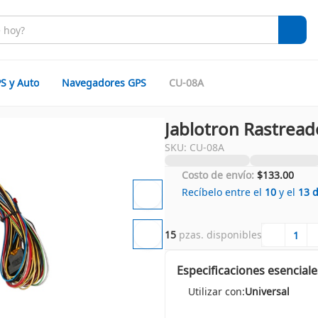
S y Auto
Navegadores GPS
CU-08A
Jablotron Rastrea
SKU: CU-08A
Costo de envío:
$133.00
Recíbelo entre el
10
y el
13
15
 pzas. disponibles
Especificaciones esenciale
Utilizar con:
Universal