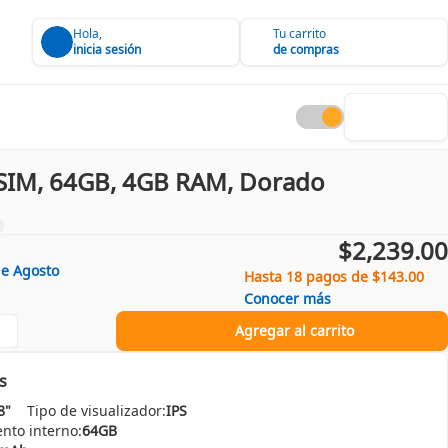
Hola,
Tu carrito
inicia sesión
de compras
 SIM, 64GB, 4GB RAM, Dorado
$2,239.00
de
Agosto
Hasta 18 pagos de $143.00
Conocer más
Agregar al carrito
s
8"
Tipo de visualizador:
IPS
nto interno:
64GB