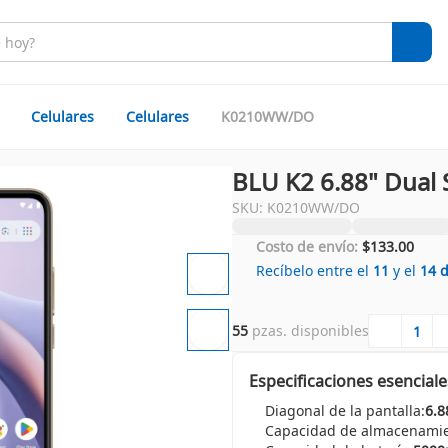
Celulares
Celulares
K0210WW/DO
BLU K2 6.88" Dual
SKU: K0210WW/DO
Costo de envío:
$133.00
Recíbelo entre el
11
y el
14
55
 pzas. disponibles
Especificaciones esenciale
Diagonal de la pantalla:
6.8
Capacidad de almacenamie