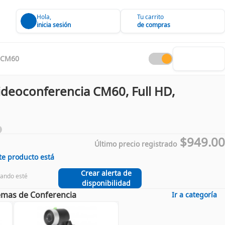
Hola,
Tu carrito
inicia sesión
de compras
CM60
ideoconferencia CM60, Full HD,
$949.00
Último precio registrado
te producto está
Crear alerta de
uando esté
disponibilidad
mas de Conferencia
Ir a categoría