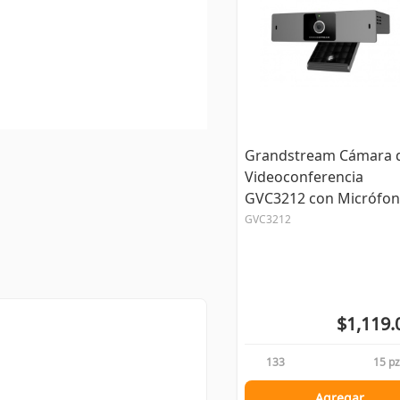
Grandstream Cámara 
Videoconferencia
GVC3212 con Micrófon
HD, WiFi, 1x RJ-45, 1x
GVC3212
HDMI, 1x USB 2.0,
Negro/Gris - R...
$1,119.
133
15 pz
Agregar