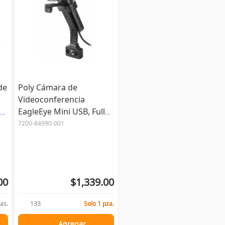
de
Poly Cámara de
Videoconferencia
o,
EagleEye Mini USB, Full
HD, Negro - incluye Kit
7200-84990-001
de Montaje
00
$1,339.00
as.
133
Solo 1 pza.
Agregar