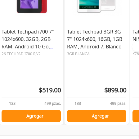
Tablet Techpad i700 7"
Tablet Techpad 3GR 3G
Ta
1024x600, 32GB, 2GB
7" 1024x600, 16GB, 1GB
Ni
RAM, Android 10 Go,
RAM, Android 7, Blanco
64
Rojo
13
26 TECHPAD I700 RJV2
3GR BLANCA
K78
$519.00
$899.00
133
499 pzas.
133
499 pzas.
Agregar
Agregar