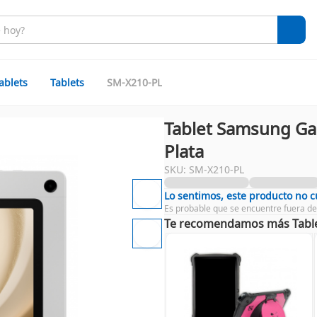
ablets
Tablets
SM-X210-PL
Tablet Samsung Gal
Plata
SKU: SM-X210-PL
Lo sentimos, este producto no 
Es probable que se encuentre fuera de
Te recomendamos más Tabl