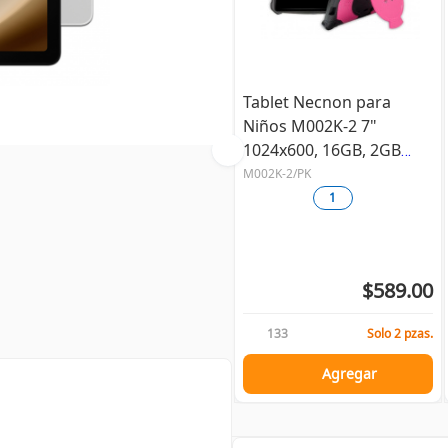
Tablet Necnon para
Niños M002K-2 7"
1024x600, 16GB, 2GB
RAM, Android 10, Rosa
M002K-2/PK
1
$589.00
133
Solo 2 pzas.
Agregar