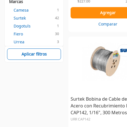
Marcas
$227.00
Camesa
1
Agregar
Surtek
42
Comparar
Dogotuls
1
Fiero
30
Urrea
3
Aplicar filtros
Surtek Bobina de Cable de
Acero con Recubrimiento
CAP142, 1/16", 300 Metros
URR CAP142