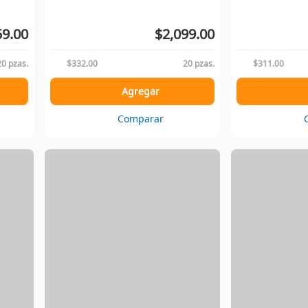
59.00
$2,099.00
20 pzas.
$332.00
20 pzas.
$311.00
Agregar
Comparar