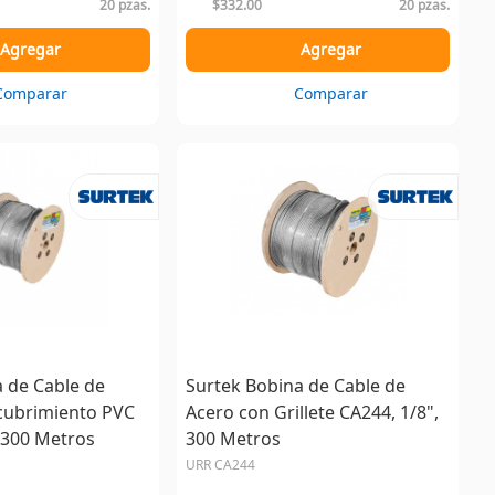
20 pzas.
$332.00
20 pzas.
Agregar
Agregar
Comparar
Comparar
 de Cable de
Surtek Bobina de Cable de
cubrimiento PVC
Acero con Grillete CA244, 1/8",
 300 Metros
300 Metros
URR CA244