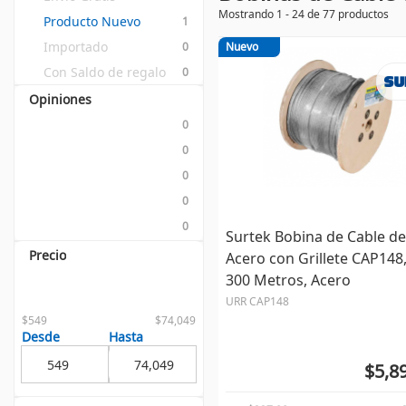
Mostrando 1 - 24 de 77 productos
Producto Nuevo
1
Importado
0
Nuevo
Con Saldo de regalo
0
Opiniones
0
0
0
0
0
Surtek Bobina de Cable de
Precio
Acero con Grillete CAP148,
300 Metros, Acero
URR CAP148
$549
$74,049
Desde
Hasta
$5,8