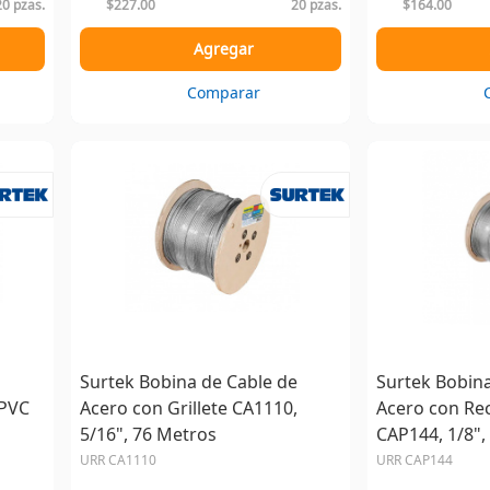
20 pzas.
$227.00
20 pzas.
$164.00
Agregar
Comparar
Surtek Bobina de Cable de
Surtek Bobina
 PVC
Acero con Grillete CA1110,
Acero con Re
5/16", 76 Metros
CAP144, 1/8",
URR CA1110
URR CAP144