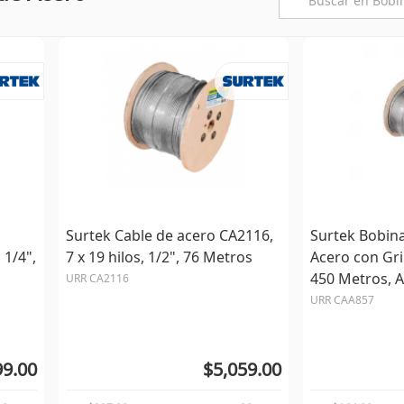
Surtek Cable de acero CA2116,
Surtek Bobina
 1/4",
7 x 19 hilos, 1/2", 76 Metros
Acero con Gri
450 Metros, 
URR CA2116
URR CAA857
99.00
$5,059.00