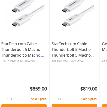
StarTech.com Cable
StarTech.com Cable
Ge
Thunderbolt 5 Macho -
Thunderbolt 5 Macho -
Ma
Thunderbolt 5 Macho,
Thunderbolt 5 Macho,
Me
80cm
50cm
TBLT5MM80CM240WWH
TBLT5MM50CM240WWH
GC
$859.00
$819.00
133
Solo 5 pzas.
133
Solo 5 pzas.