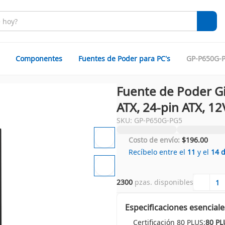
Componentes
Fuentes de Poder para PC's
GP-P650G-
Fuente de Poder G
ATX, 24-pin ATX, 
SKU: GP-P650G-PG5
Costo de envío:
$196.00
Recíbelo entre el
11
y el
14
2300
 pzas. disponibles
Especificaciones esenciale
Certificación 80 PLUS:
80 PL