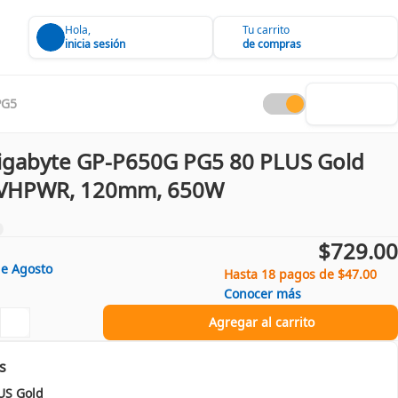
Hola,
Tu carrito
inicia sesión
de compras
PG5
igabyte GP-P650G PG5 80 PLUS Gold
12VHPWR, 120mm, 650W
$729.00
de
Agosto
Hasta 18 pagos de $47.00
Conocer más
Agregar al carrito
s
US Gold