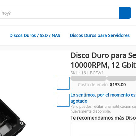
Discos Duros / SSD / NAS
Discos Duros para Servidores
Disco Duro para Ser
10000RPM, 12 Gbit
SKU: 161-BCFV/1
Costo de envío:
$133.00
Lo sentimos, por el momento es
agotado
Pero puedes recibir una notificación c
nuevamente disponible.
Te recomendamos más Disco