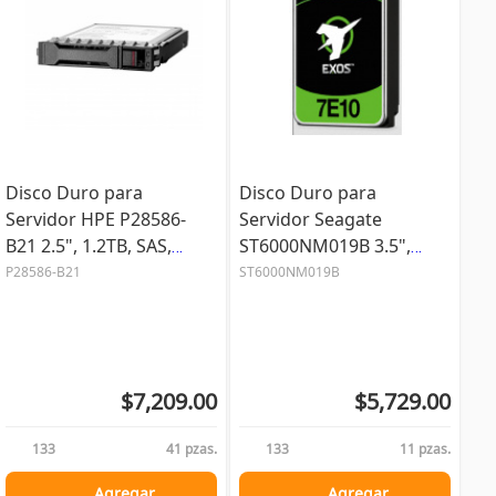
Disco Duro para
Disco Duro para
Servidor HPE P28586-
Servidor Seagate
B21 2.5", 1.2TB, SAS,
ST6000NM019B 3.5",
10000RPM, 12 Gbit/s
6TB, SATA III, 7200RPM, 6
P28586-B21
ST6000NM019B
Gbit/s
$7,209.00
$5,729.00
133
41 pzas.
133
11 pzas.
Agregar
Agregar