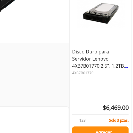
Disco Duro para
Servidor Lenovo
4XB7B01770 2.5", 1.2TB,
SAS, 10000RPM, 12
4XB7B01770
Gbit/s
$6,469.00
133
Solo 3 pzas.
Agregar