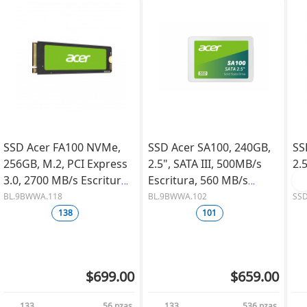
SSD Acer FA100 NVMe,
SSD Acer SA100, 240GB,
SS
256GB, M.2, PCI Express
2.5", SATA III, 500MB/s
2.
3.0, 2700 MB/s Escritura,
Escritura, 560 MB/s
Es
3300 MB/s Lectura
Lectura
Le
BL.9BWWA.118
BL.9BWWA.102
SSD
138
101
$699.00
$659.00
133
56 pzas.
133
536 pzas.