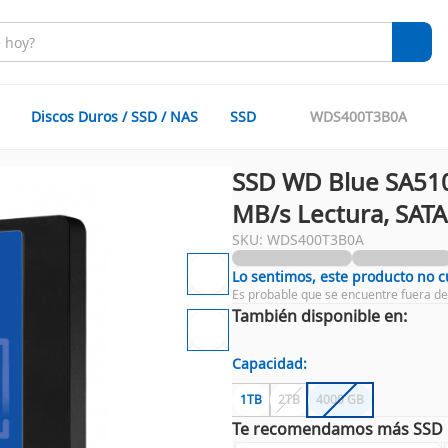
Discos Duros / SSD / NAS
SSD
WDS400T3B0A
SSD WD Blue SA510,
MB/s Lectura, SATA 
SKU: WDS400T3B0A
Lo sentimos, este producto no 
Es probable que se encuentre fuera de
También disponible en:
Capacidad:
1TB
2TB
4000 GB
Te recomendamos más SSD