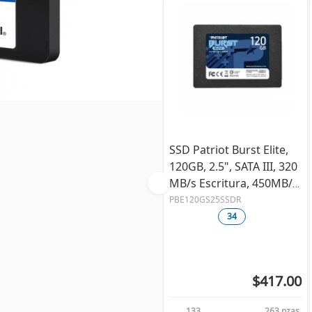
SSD Patriot Burst Elite,
120GB, 2.5", SATA III, 320
MB/s Escritura, 450MB/s
Lectura
PBE120GS25SSDR
34
$417.00
133
263 pzas.