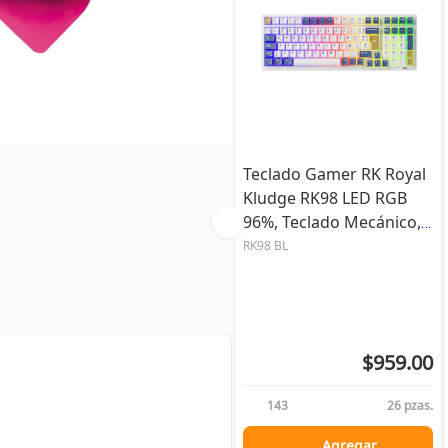
Teclado Gamer RK Royal
Kludge RK98 LED RGB
96%, Teclado Mecánico,
MX Red, Inalámbrico,
RK98 BL
USB/Bluetooth, Blanco,
Español
$959.00
143
26 pzas.
Agregar