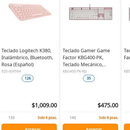
Teclado Logitech K380,
Teclado Gamer Game
Te
Inalámbrico, Bluetooth,
Factor KBG400-PK,
Fa
Rosa (Español)
Teclado Mecánico,
Me
Switch KRED Red,
Bl
920-009594
KBG400-PK-RD
KBG
Alámbrico, Rosa,
(E
126
35
(Español)
$1,009.00
$475.00
133
Solo 6 pzas.
143
Solo 8 pzas.
Agregar
Agregar