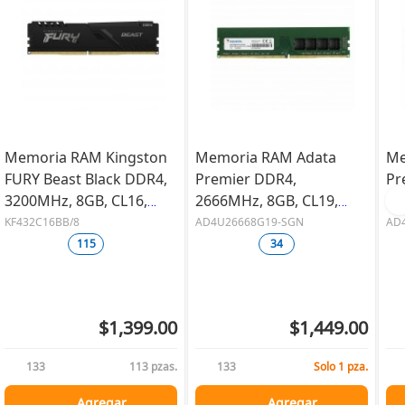
Memoria RAM Kingston
Memoria RAM Adata
Me
FURY Beast Black DDR4,
Premier DDR4,
Pr
3200MHz, 8GB, CL16,
2666MHz, 8GB, CL19,
32
XMP
Verde
Ve
KF432C16BB/8
AD4U26668G19-SGN
AD
115
34
$1,399.00
$1,449.00
133
113 pzas.
133
Solo 1 pza.
Agregar
Agregar