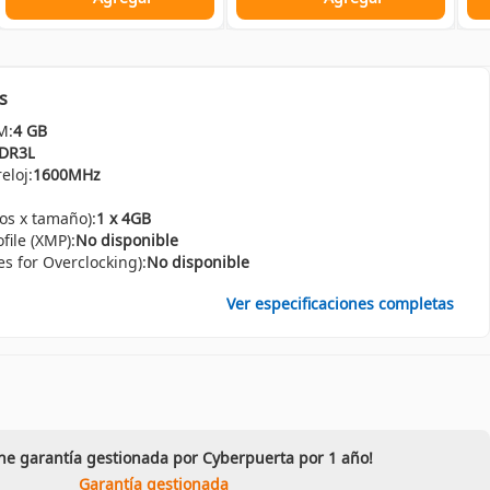
s
M:
4 GB
DR3L
eloj:
1600MHz
os x tamaño):
1 x 4GB
ile (XMP):
No disponible
s for Overclocking):
No disponible
Ver especificaciones completas
ene garantía gestionada por Cyberpuerta por 1 año!
Garantía gestionada