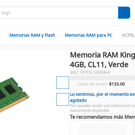
Memorias RAM y Flash
Memorias RAM para PC
KCP3L
Memoria RAM King
4GB, CL11, Verde
SKU: KCP3L16NS8/4
Costo de envío:
$133.00
Lo sentimos, por el momento es
agotado
Pero puedes recibir una notificación c
nuevamente disponible.
Te recomendamos más Memo