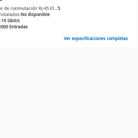
Cantidad de puertos básicos de conmutación RJ-45 Ethernet:
5
nstalados:
No disponible
:
10 Gbit/s
2000 Entradas
Ver especificaciones completas