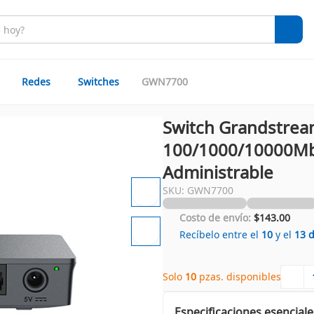
Redes
Switches
GWN7700
Switch Grandstrea
100/1000/10000Mbp
Administrable
SKU: GWN7700
Costo de envío:
$143.00
Recíbelo entre el
10
y el
13
Solo 
10
 pzas. disponibles
Especificaciones esenciale