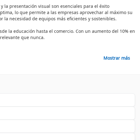
 la presentación visual son esenciales para el éxito
óptima, lo que permite a las empresas aprovechar al máximo su
r la necesidad de equipos más eficientes y sostenibles.
desde la educación hasta el comercio. Con un aumento del 10% en
 relevante que nunca.
Mostrar más
 a la sostenibilidad y reducción de costos operativos. Al elegir
 Además, algunos productos cuentan con certificaciones que
rta y optimiza tus operaciones con productos de alta calidad.