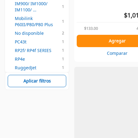
IM900/ IM1000/ 
1
IM1100/ 
$1,0
IM1150/IT1200/ 
Mobilink 
1
IT1220/ IT1230/ 
P60II/P80/P80 Plus
IT1250 /IT1260
$133.00
No disponible
2
Agregar
PC43t
1
RP2f/ RP4f SERIES
1
Comparar
RP4e
1
RuggedJet
1
Aplicar filtros