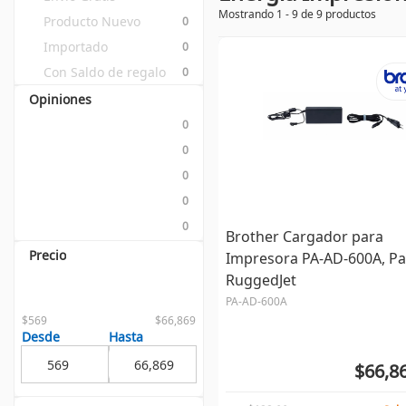
Mostrando 1 - 9 de 9 productos
Producto Nuevo
0
Importado
0
Con Saldo de regalo
0
Opiniones
0
0
0
0
0
Brother Cargador para
Precio
Impresora PA-AD-600A, Pa
RuggedJet
PA-AD-600A
$569
$66,869
Desde
Hasta
$66,8