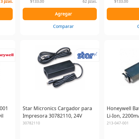
 3 pzas.
$133.00
62 pzas.
$133.00
Agregar
Comparar
-001
Star Micronics Cargador para
Honeywell Bat
il
Impresora 30782110, 24V
Li-Ion, 2200m
30782110
213-047-001