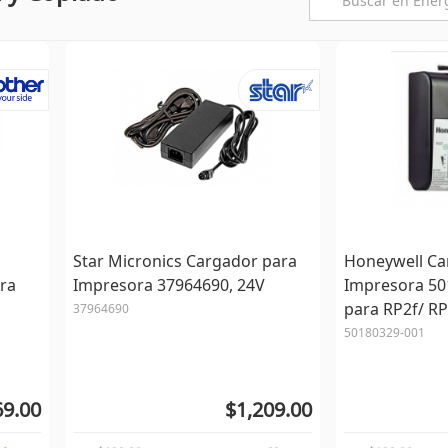
Star Micronics Cargador para
Honeywell Ca
ra
Impresora 37964690, 24V
Impresora 501
para RP2f/ RP
37964690
50180329-001
69.00
$1,209.00