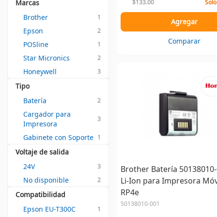
Marcas
$133.00
Solo
Brother
1
Agregar
Epson
2
Comparar
POSline
1
Star Micronics
2
Honeywell
3
Tipo
Batería
2
Cargador para 
3
Impresora
Gabinete con Soporte
1
Voltaje de salida
24V
3
Brother Batería 50138010
No disponible
Li-Ion para Impresora Móv
2
RP4e
Compatibilidad
50138010-001
Epson EU-T300C
1