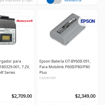
rgador para
Epson Batería OT-BY60II-091,
80329-001, 7.2V,
Para Mobilink P60II/P80/P80
4f Series
Plus
C32C831091
$2,709.00
$2,349.00