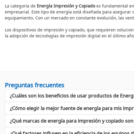
La categoría de
Energía Impresión y Copiado
es fundamental en e
empresarial. Este tipo de energía está diseñada para asegurar
equipamiento. Con un mercado en constante evolución, las venta
Los dispositivos de impresión y copiado, que requieren solucio
la adopción de tecnologías de impresión digital en el último a
¿Por qué elegir productos de Energía Impresión y Copia
Adquirir productos de la categoría
Energía Impresión y Copiado
la fuente de energía adecuada, se asegura una larga vida útil d
garantizan su eficiencia energética.
Opciones destacadas en Energía Impresión y Copiado
Preguntas frecuentes
Explora una variedad de opciones dentro de la categoría
Energí
¿Cuáles son los beneficios de usar productos de Energ
Energía Impresión y Copiado HONEYWELL
: Soluciones conf
Energía Impresión y Copiado EPSON
: Innovación y tecnolo
Energía Impresión y Copiado STAR MICRONICS
: Equipos qu
¿Cómo elegir la mejor fuente de energía para mis imp
Energía Impresión y Copiado POSLINE
: Especializada en so
¿Qué marcas de energía para impresión y copiado so
No pierdas la oportunidad de equiparte con lo mejor de la
Ener
¿Qué factores influyen en la eficiencia de los equipos 