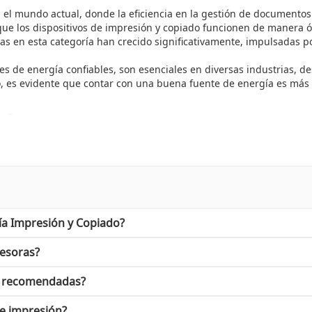
l mundo actual, donde la eficiencia en la gestión de documentos y
 que los dispositivos de impresión y copiado funcionen de manera 
s en esta categoría han crecido significativamente, impulsadas po
nes de energía confiables, son esenciales en diversas industrias, 
ño, es evidente que contar con una buena fuente de energía es más
do?
no solo facilita un rendimiento óptimo, sino que también contribuye
e los dispositivos y una disminución en el tiempo de inactividad.
a Impresión y Copiado
disponible en Cyberpuerta:
ía Impresión y Copiado?
iables para optimizar tus equipos de impresión.
gía para un desempeño excepcional.
e garantizan resistencia y durabilidad.
resoras?
luciones para puntos de venta.
n recomendadas?
gía Impresión y Copiado
. Realiza tu pedido hoy mismo en Cyberpue
de impresión?