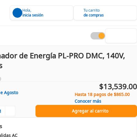
Hola,
Tu carrito
inicia sesión
de compras
ador de Energía PL-PRO DMC, 140V,
s
$13,539.00
de
Agosto
Hasta 18 pagos de $865.00
Conocer más
Agregar al carrito
s
alidas AC