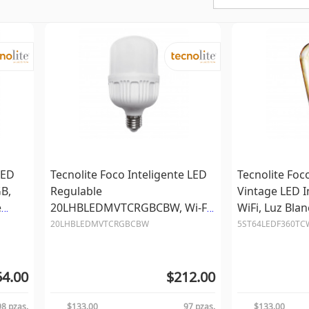
LED
Tecnolite Foco Inteligente LED
Tecnolite Foc
GB,
Regulable
Vintage LED I
e
20LHBLEDMVTCRGBCBW, Wi-Fi,
WiFi, Luz Blan
RGBW, Base E27, 20W, 1800
5.5W, 800 Lú
20LHBLEDMVTCRGBCBW
5ST64LEDF360TC
Lúmenes
4.00
$212.00
98 pzas.
$133.00
97 pzas.
$133.00