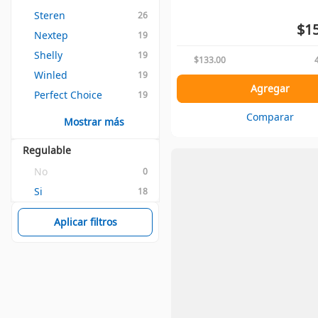
Steren
26
$15
Nextep
19
Shelly
19
$133.00
Winled
19
Agregar
Perfect Choice
19
Comparar
Mostrar más
Regulable
No
0
Si
18
Aplicar filtros