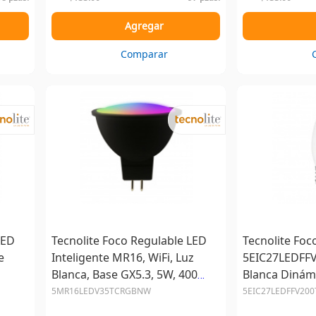
Agregar
Comparar
LED
Tecnolite Foco Regulable LED
Tecnolite Foc
e
Inteligente MR16, WiFi, Luz
5EIC27LEDFFV
Blanca, Base GX5.3, 5W, 400
Blanca Dinámi
Foco
Lúmenes, Negro, Ahorro de
5.5W, 750 Lú
5MR16LEDV35TCRGBNW
5EIC27LEDFFV20
80% vs...