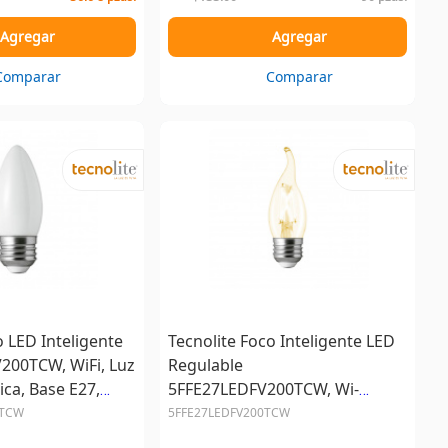
Agregar
Agregar
Comparar
Comparar
o LED Inteligente
Tecnolite Foco Inteligente LED
200TCW, WiFi, Luz
Regulable
ca, Base E27,
5FFE27LEDFV200TCW, Wi-
menes
Fi/Bluetooth, Blanco, Base E27,
0TCW
5FFE27LEDFV200TCW
5.5W, 750 Lúmenes