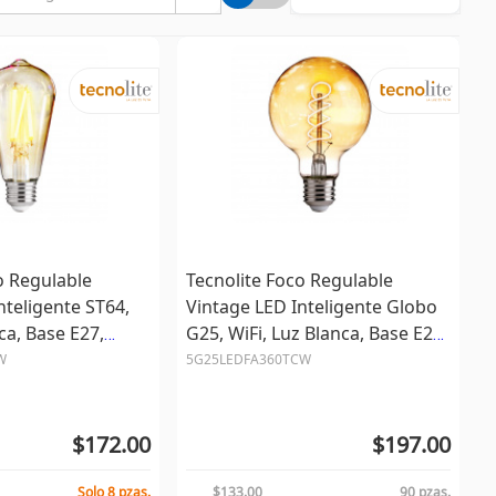
o Regulable
Tecnolite Foco Regulable
nteligente ST64,
Vintage LED Inteligente Globo
ca, Base E27,
G25, WiFi, Luz Blanca, Base E27,
menes
5.5W, 350 Lúmenes
W
5G25LEDFA360TCW
$172.00
$197.00
Solo 8 pzas.
$133.00
90 pzas.