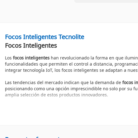
Focos Inteligentes Tecnolite
Focos Inteligentes
Los
focos inteligentes
han revolucionado la forma en que ilumina
funcionalidades que permiten el control a distancia, programaci
integrar tecnología IoT, los focos inteligentes se adaptan a nue
Las tendencias del mercado indican que la demanda de
focos i
posicionando como una opción imprescindible no solo por su fu
amplia selección de estos productos innovadores.
Beneficios de los Focos Inteligentes
Implementar focos inteligentes en tu hogar ofrece múltiples ben
Eficiencia energética: Reduce el consumo de electricidad e
Control remoto: Maneja la iluminación desde tu smartphone
Variabilidad de colores: Cambia la atmósfera de cualquier e