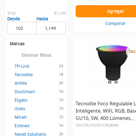
Agregar
$102
$1,149
Desde
Hasta
Comparar
Marcas
Eliminar filtros
TP-Link
23
Tecnolite
18
Artlite
20
DuoSmart
19
Elgato
19
Tecnolite Foco Regulable 
iGoto
19
Inteligente, WiFi, RGB, Bas
Mirati
19
GU10, 5W, 400 Lúmenes,
Negro, Ahorro de 80% vs 
Estevez
5GU10LEDV35TCRGBNW
19
Tradici...
Nexxt Solutions
26