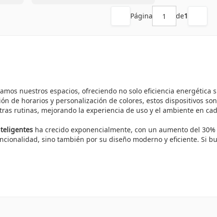
Página
de
1
mos nuestros espacios, ofreciendo no solo eficiencia energética 
ón de horarios y personalización de colores, estos dispositivos so
stras rutinas, mejorando la experiencia de uso y el ambiente en ca
nteligentes
ha crecido exponencialmente, con un aumento del 30% en
ncionalidad, sino también por su diseño moderno y eficiente. Si b
eficios, incluyendo:
n un 80% comparado con los focos tradicionales.
, ya sea en casa o desde cualquier lugar.
spacio con solo un toque en tu dispositivo.