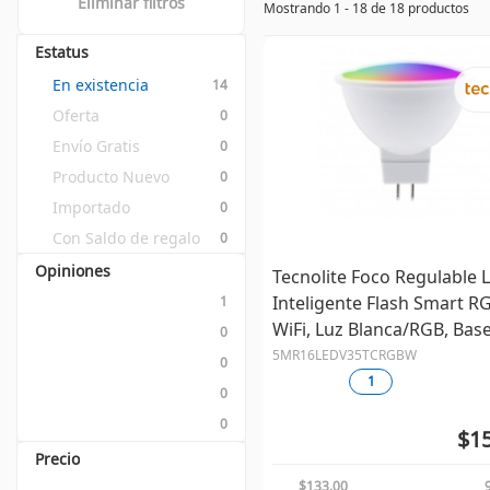
Eliminar filtros
Mostrando 1 - 18 de 18 productos
Estatus
En existencia
14
Oferta
0
Envío Gratis
0
Producto Nuevo
0
Importado
0
Con Saldo de regalo
0
Opiniones
Tecnolite Foco Regulable 
Inteligente Flash Smart R
1
WiFi, Luz Blanca/RGB, Bas
0
GX5.3, 5W, Blanco
5MR16LEDV35TCRGBW
0
1
0
0
$15
Precio
$133.00