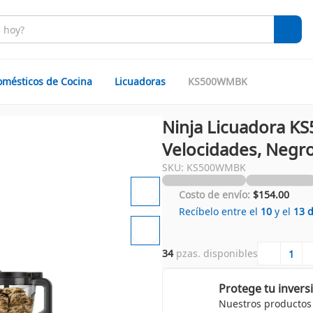
omésticos de Cocina
Licuadoras
KS500WMBK
Ninja Licuadora KS
Velocidades, Negr
SKU: KS500WMBK
Costo de envío:
$154.00
Recíbelo entre el
10
y el
13
34
 pzas. disponibles
Protege tu invers
Nuestros productos