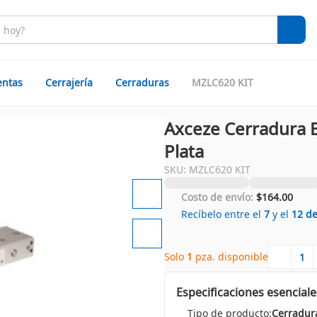
entas
Cerrajería
Cerraduras
MZLC620 KIT
Axceze Cerradura 
Plata
SKU: MZLC620 KIT
Costo de envío:
$164.00
Recíbelo entre el
7
y el
12
d
Solo 
1
 pza. disponible
Especificaciones esenciale
Tipo de producto:
Cerradur