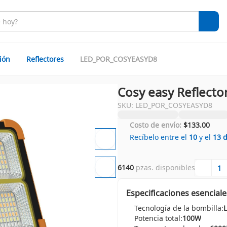
ión
Reflectores
LED_POR_COSYEASYD8
Cosy easy Reflecto
SKU: LED_POR_COSYEASYD8
Costo de envío:
$133.00
Recíbelo entre el
10
y el
13
6140
 pzas. disponibles
Especificaciones esenciale
Tecnología de la bombilla:
Potencia total:
100W