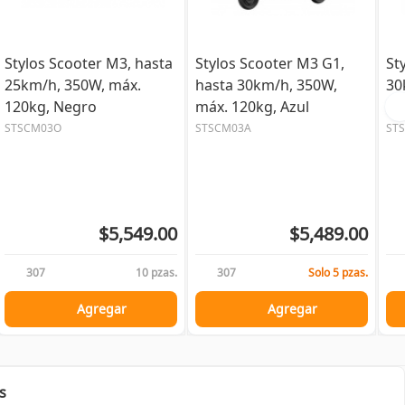
Stylos Scooter M3, hasta
Stylos Scooter M3 G1,
St
25km/h, 350W, máx.
hasta 30km/h, 350W,
30
120kg, Negro
máx. 120kg, Azul
12
STSCM03O
STSCM03A
ST
$5,549.00
$5,489.00
307
10 pzas.
307
Solo 5 pzas.
Agregar
Agregar
s