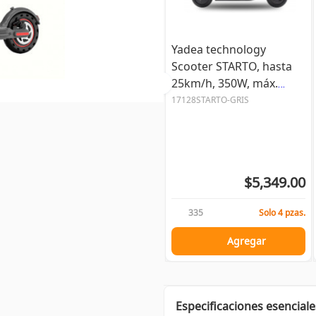
Yadea technology
Scooter STARTO, hasta
25km/h, 350W, máx.
120kg, Gris
17128STARTO-GRIS
$5,349.00
335
Solo 4 pzas.
Agregar
Especificaciones esenciale