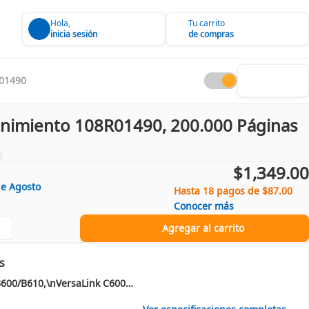
Hola,
Tu carrito
inicia sesión
de compras
01490
enimiento 108R01490, 200.000 Páginas
$1,349.00
de
Agosto
Hasta 18 pagos de $87.00
Conocer más
Agregar al carrito
s
VersaLink B600/B610,\nVersaLink C600\nVersaLink C505\nVersaLink B605/B615\nVersaLink C605\nVersaLink C500