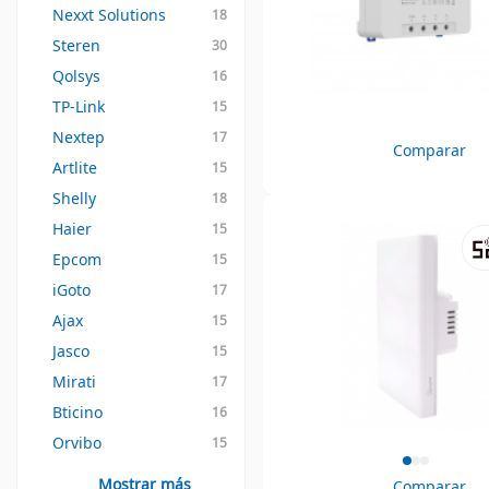
Nexxt Solutions
18
Steren
30
Qolsys
16
TP-Link
15
Nextep
17
Comparar
Artlite
15
Shelly
18
Haier
15
Epcom
15
iGoto
17
Ajax
15
Jasco
15
Mirati
17
Bticino
16
Orvibo
15
Mostrar más
Comparar