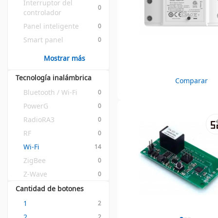
Interruptor del 
0
controlador
Panel inteligente
0
Smart panel
0
Mostrar más
Tecnología inalámbrica
Comparar
Bluetooth / Wi-Fi
0
PowerG
0
RadioRA3
0
RF
0
Wi-Fi
14
ZigBee
0
Z-Wave
0
Cantidad de botones
1
2
2
2