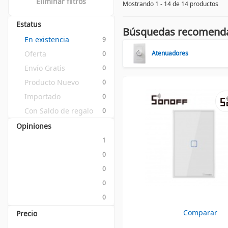
Eliminar filtros
Mostrando 1 - 14 de 14 productos
Estatus
Búsquedas recomend
En existencia
9
Oferta
Atenuadores
0
Envío Gratis
0
Producto Nuevo
0
Importado
0
Con Saldo de regalo
0
Opiniones
1
0
0
0
0
Comparar
Precio