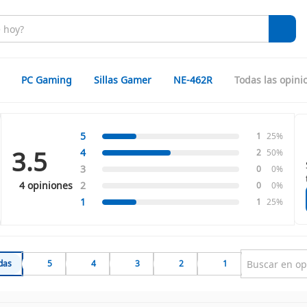
PC Gaming
Sillas Gamer
NE-462R
Todas las opini
5
1
25%
3.5
4
2
50%
3
0
0%
4 opiniones
2
0
0%
1
1
25%
das
5
4
3
2
1