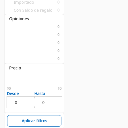
Importado
0
Con Saldo de regalo
0
Opiniones
0
0
0
0
0
Precio
$0
$0
Desde
Hasta
Aplicar filtros