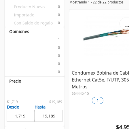
Mostrando 1 - 22 de 22 productos
Producto Nuevo
0
Importado
0
Con Saldo de regalo
0
Opiniones
1
0
0
0
0
Condumex Bobina de Cab
Ethernet Cat5e, F/UTP, 305
Precio
Metros
664445-15
1
$1,719
$19,189
Desde
Hasta
$4,9