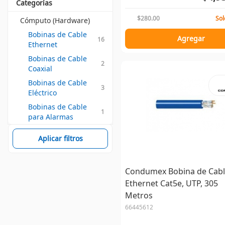
Categorías
$280.00
Sol
Cómputo (Hardware)
Bobinas de Cable 
Agregar
16
Ethernet
Bobinas de Cable 
2
Coaxial
Bobinas de Cable 
3
Eléctrico
Bobinas de Cable 
1
para Alarmas
Aplicar filtros
Condumex Bobina de Cab
Ethernet Cat5e, UTP, 305
Metros
66445612