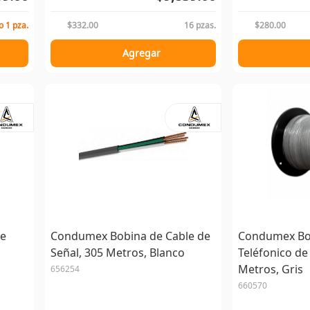
o 1 pza.
$332.00
16 pzas.
$280.00
Agregar
le
Condumex Bobina de Cable de
Condumex Bob
Señal, 305 Metros, Blanco
Teléfonico de
Metros, Gris
656254
660570