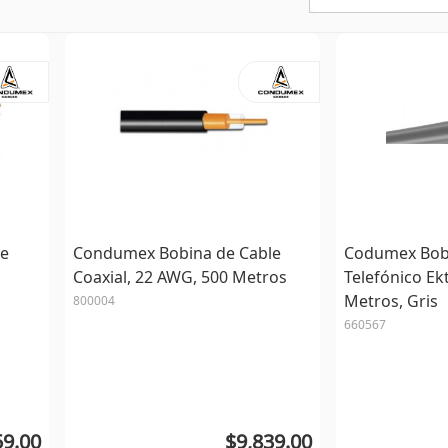
le
Condumex Bobina de Cable
Codumex Bobi
Coaxial, 22 AWG, 500 Metros
Telefónico Ek
Metros, Gris
800004
660567
59.00
$9,839.00