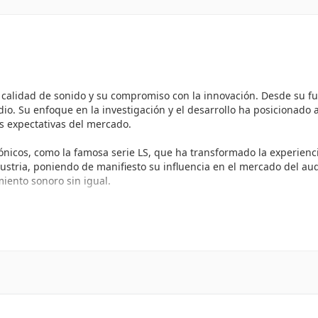
alidad de sonido y su compromiso con la innovación. Desde su fun
o. Su enfoque en la investigación y el desarrollo ha posicionado a
s expectativas del mercado.
cónicos, como la famosa serie LS, que ha transformado la experien
ndustria, poniendo de manifiesto su influencia en el mercado del 
iento sonoro sin igual.
s
hasta sistemas de sonido envolvente, cada uno diseñado para prop
ra ofrecer una claridad y detalle excepcionales.
permitiendo que sus productos se integren perfectamente en cual
nuevas tecnologías para mejorar la experiencia del usuario.