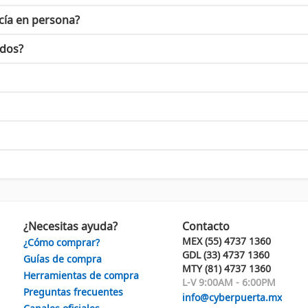
orporar tecnología de transductores de disposición radial y otro
cía en persona?
ndo reconocida no solo por audiófilos, sino también por músicos y
idos?
 calidad y la experiencia auditiva. Ya seas un amante de la músi
 disfrutar de la pureza del sonido que solo KEF puede proporciona
 y transforma tu forma de escuchar música. Con una variedad impr
 lo que significa disfrutar de un sonido excepcional con KEF!
¿Necesitas ayuda?
Contacto
MEX (55) 4737 1360
¿Cómo comprar?
GDL (33) 4737 1360
Guías de compra
MTY (81) 4737 1360
Herramientas de compra
L-V 9:00AM - 6:00PM
Preguntas frecuentes
info@cyberpuerta.mx