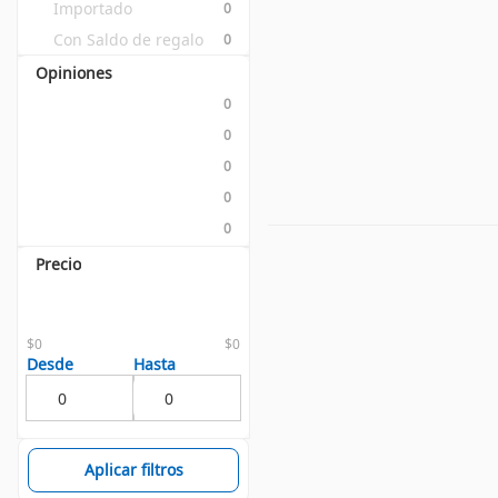
Importado
0
Con Saldo de regalo
0
Opiniones
0
0
0
0
0
Precio
$0
$0
Desde
Hasta
Aplicar filtros