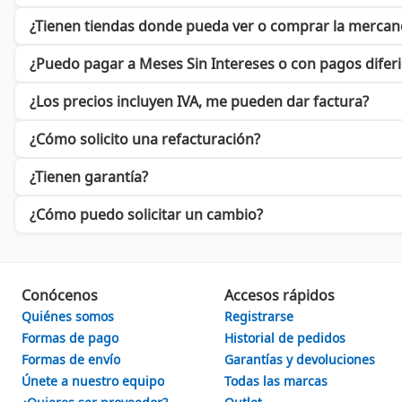
Hitos Clave de KEF en el Mercado del Audio
KEF se enorgullece de ser una de las primeras compañías en inc
¿Tienen tiendas donde pueda ver o comprar la mercan
música hoy en día. Su popularidad ha trascendido fronteras, sie
¿Puedo pagar a Meses Sin Intereses o con pagos difer
Como usuario de KEF, te unes a una comunidad apasionada por la
buen sonido, KEF tiene algo que ofrecerte. No esperes más para
¿Los precios incluyen IVA, me pueden dar factura?
¿Cómo solicito una refacturación?
¡Sumérgete en el Sonido de KEF Hoy Mismo!
Visita Cyberpuerta para explorar la selección de productos KEF
¿Tienen garantía?
que se adapte a tus necesidades. ¡No te quedes atrás y descubre
¿Cómo puedo solicitar un cambio?
Conócenos
Accesos rápidos
Quiénes somos
Registrarse
Formas de pago
Historial de pedidos
Formas de envío
Garantías y devoluciones
Únete a nuestro equipo
Todas las marcas