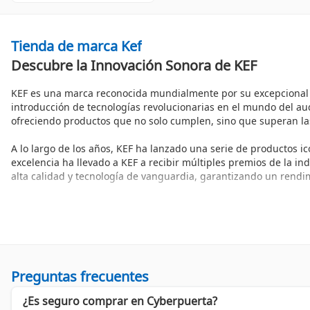
Tienda de marca Kef
Descubre la Innovación Sonora de KEF
KEF es una marca reconocida mundialmente por su excepcional c
introducción de tecnologías revolucionarias en el mundo del audi
ofreciendo productos que no solo cumplen, sino que superan la
A lo largo de los años, KEF ha lanzado una serie de productos i
excelencia ha llevado a KEF a recibir múltiples premios de la i
alta calidad y tecnología de vanguardia, garantizando un rendim
¿Qué te ofrece KEF y por qué elegir sus productos?
La gama de productos de KEF se extiende desde
Bocinas y Bafle
beneficios de optar por KEF incluyen:
Calidad de Sonido Superior:
Cada bocina está optimizada pa
Diseño Elegante:
KEF combina funcionalidad con estética, 
Preguntas frecuentes
Innovación Continua:
La marca invierte constantemente en 
¿Es seguro comprar en Cyberpuerta?