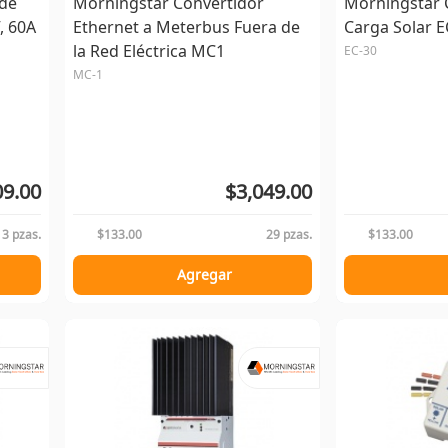
 de
Morningstar Convertidor
Morningstar 
, 60A
Ethernet a Meterbus Fuera de
Carga Solar EC
la Red Eléctrica MC1
EC-30
MC-1
09.00
$3,049.00
13 pzas.
$133.00
29 pzas.
$133.00
Agregar