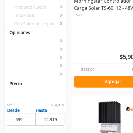
Morningstar Controlador
Producto Nuevo
0
Carga Solar TS-60, 12 - 48V
Importado
TS-60
0
Con Saldo de regalo
0
Opiniones
0
0
$5,9
0
0
$143.00
0
Agregar
Precio
$699
$14,919
Desde
Hasta