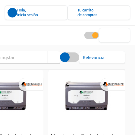
Hola,
Tu carrito
inicia sesión
de compras