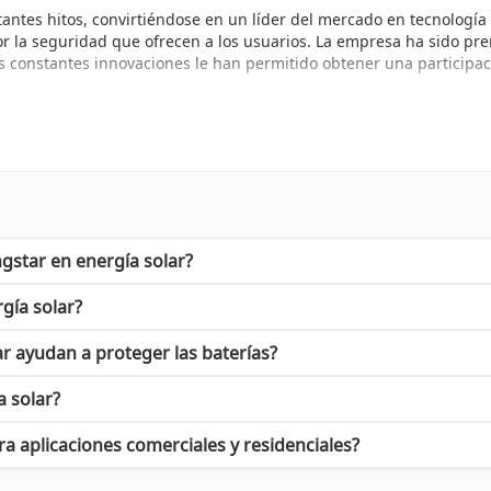
ntes hitos, convirtiéndose en un líder del mercado en tecnología 
por la seguridad que ofrecen a los usuarios. La empresa ha sido p
s constantes innovaciones le han permitido obtener una participac
nfianza. Cada uno de sus productos está diseñado con la última te
frecen:
gstar en energía solar?
la categoría de
Inversores
de MORNINGSTAR es un excelente primer p
gía solar?
n rendimiento óptimo.
r ayudan a proteger las baterías?
INGSTAR es insuperable
a solar?
para cualquier sistema fotovoltaico. Estos dispositivos regulan l
zada, puedes estar seguro de que tu sistema de energía solar fun
 aplicaciones comerciales y residenciales?
 Serial
que permiten la integración de sus productos en sistemas de