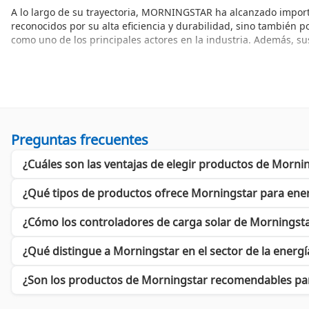
A lo largo de su trayectoria, MORNINGSTAR ha alcanzado importa
reconocidos por su alta eficiencia y durabilidad, sino también 
como uno de los principales actores en la industria. Además, su
¿Por qué elegir productos de MORNINGSTAR?
Elegir MORNINGSTAR significa optar por calidad, eficiencia y co
prolongada. Aquí están algunos de los beneficios directos que o
Alta eficiencia en la conversión de energía.
Diseño robusto para soportar condiciones extremas.
Preguntas frecuentes
Fácil instalación y uso intuitivo.
¿Cuáles son las ventajas de elegir productos de Mornin
Soporte técnico excepcional y garantía extendida.
Si estás considerando una inversión en energía solar, explorar 
¿Qué tipos de productos ofrece Morningstar para ener
solar en corriente útil para tu hogar o negocio, garantizando u
¿Cómo los controladores de carga solar de Morningsta
La tecnología de controladores de carga solar de MORN
¿Qué distingue a Morningstar en el sector de la energí
Los
Controladores de Carga Solar
de MORNINGSTAR son esenciales 
maximizando la vida útil de las mismas. Con su tecnología avan
¿Son los productos de Morningstar recomendables para
Además, MORNINGSTAR ofrece una variedad de
Adaptadores PC