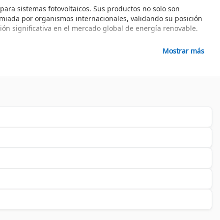
para sistemas fotovoltaicos. Sus productos no solo son
remiada por organismos internacionales, validando su posición
ión significativa en el mercado global de energía renovable.
Mostrar más
cnología para garantizar un rendimiento óptimo y una vida útil
aso. Estos inversores son ideales para convertir la energía
a carga de las baterías, previniendo sobrecargas y
cionará de manera eficaz durante años.
 monitoreo y control, facilitando la gestión de tus recursos