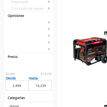
Importado
0
Con Saldo de regalo
0
Opiniones
0
0
0
0
0
Precio
$2,499
$19,259
Desde
Hasta
Categorías
Hogar