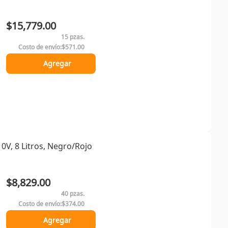
$15,779.00
15 pzas.
Costo de envío:
$571.00
Agregar
0V, 8 Litros, Negro/Rojo
$8,829.00
40 pzas.
Costo de envío:
$374.00
Agregar