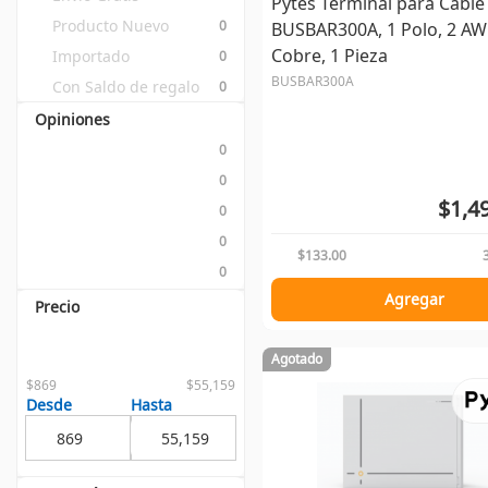
Pytes Terminal para Cable
Producto Nuevo
0
BUSBAR300A, 1 Polo, 2 AW
Cobre, 1 Pieza
Importado
0
BUSBAR300A
Con Saldo de regalo
0
Opiniones
0
0
$1,4
0
0
$133.00
0
Agregar
Precio
Agotado
$869
$55,159
Desde
Hasta