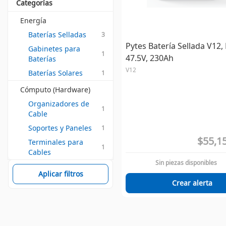
Categorías
Energía
Baterías Selladas
3
Pytes Batería Sellada V12, L
Gabinetes para 
1
47.5V, 230Ah
Baterías
V12
Baterías Solares
1
Cómputo (Hardware)
Organizadores de 
1
Cable
Soportes y Paneles
1
$55,1
Terminales para 
1
Cables
Sin piezas disponibles
Aplicar filtros
Crear alerta