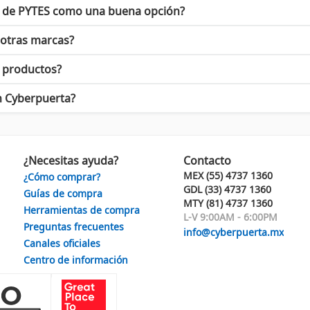
lquier situación.
e de PYTES como una buena opción?
ectas para instalaciones en exteriores.
 otras marcas?
a solución ideal. Con el respaldo de una marca sólida y reconocid
que gestionas tus cables y energía.
s productos?
arse a las necesidades del mercado y ofrecer productos innovadore
n Cyberpuerta?
o lo que
PYTES
tiene para ofrecerte hoy mismo!
¿Necesitas ayuda?
Contacto
MEX (55) 4737 1360
¿Cómo comprar?
GDL (33) 4737 1360
Guías de compra
MTY (81) 4737 1360
Herramientas de compra
L-V 9:00AM - 6:00PM
Preguntas frecuentes
info@cyberpuerta.mx
Canales oficiales
Centro de información