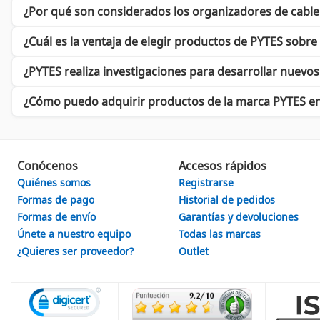
Baterías Selladas
: Ofrecen un rendimiento confiable en cua
¿Por qué son considerados los organizadores de cabl
Baterías Solares
: Contribuyen a la sostenibilidad y son perf
¿Cuál es la ventaja de elegir productos de PYTES sobre
No importa el proyecto que tengas en mente,
PYTES
cuenta con l
sus productos. Visita nuestra tienda y transforma la manera en 
¿PYTES realiza investigaciones para desarrollar nuevo
En resumen, el éxito de
PYTES
radica en su capacidad para adapt
¿Cómo puedo adquirir productos de la marca PYTES e
siguiente paso en tus proyectos de conectividad? ¡Descubre tod
Conócenos
Accesos rápidos
Quiénes somos
Registrarse
Formas de pago
Historial de pedidos
Formas de envío
Garantías y devoluciones
Únete a nuestro equipo
Todas las marcas
¿Quieres ser proveedor?
Outlet