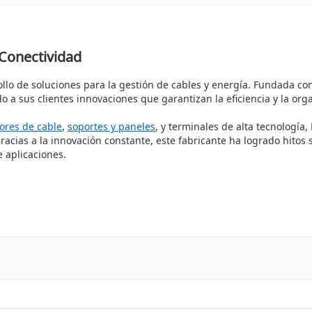
Conectividad
llo de soluciones para la gestión de cables y energía. Fundada con
a sus clientes innovaciones que garantizan la eficiencia y la orga
ores de cable
,
soportes y paneles
, y terminales de alta tecnología,
acias a la innovación constante, este fabricante ha logrado hitos s
e aplicaciones.
productos están diseñados para satisfacer las exigencias más altas
TES
se convierte en el aliado perfecto en la gestión de energía y c
er tus cables ordenados y al alcance de la mano.
manera segura y eficiente.
eficaces para tus proyectos eléctricos.