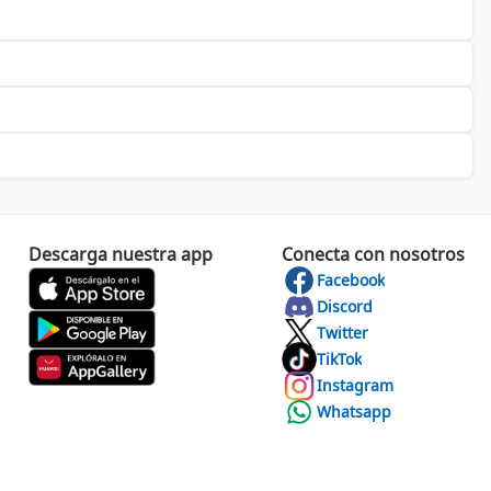
a, puedes confiar en la calidad y el rendimiento de cada uno de
s que realmente hacen la diferencia. ¿Estás listo para dar el
Descarga nuestra app
Conecta con nosotros
Facebook
Discord
Twitter
TikTok
Instagram
Whatsapp