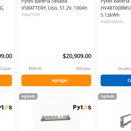
Pytes Batería Sellada
Pytes Batería 
G,
V5BATTERY, Litio, 51.2V, 100Ah
HV48100BMU, 
5.12kWh
V5BATTERY
HV48100BMU
99.00
$20,909.00
35 pzas.
$609.00
304 pzas.
Sin piez
Agregar
C
Agotado
Agotado