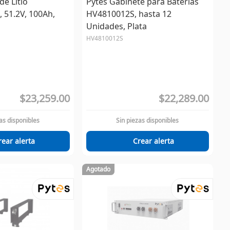
de Litio
Pytes Gabinete para Baterias
51.2V, 100Ah,
HV4810012S, hasta 12
Unidades, Plata
HV4810012S
$23,259.00
$22,289.00
as disponibles
Sin piezas disponibles
rear alerta
Crear alerta
Agotado