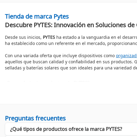
Tienda de marca Pytes
Descubre PYTES: Innovación en Soluciones de 
Desde sus inicios,
PYTES
ha estado a la vanguardia en el desarro
ha establecido como un referente en el mercado, proporcionando 
Con una variada oferta que incluye dispositivos como
organizad
aquellos que buscan calidad y confiabilidad en sus productos. Gr
selladas y baterías solares que son ideales para una variedad d
¿Por qué elegir productos de PYTES?
Optar por
PYTES
significa elegir eficiencia y durabilidad. Sus 
la seguridad en su uso. Con soluciones prácticas y versátiles,
PY
Una gama de productos para cada necesidad
Al explorar la oferta de
PYTES
, encontrarás:
Preguntas frecuentes
Organizadores de Cable
: La solución perfecta para manten
¿Qué tipos de productos ofrece la marca PYTES?
Soportes y Paneles
: Ideales para instalar componentes de 
Terminales para Cables
: Proporcionan conexiones seguras y 