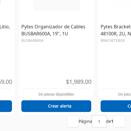
itio,
Pytes Organizador de Cables
Pytes Bracket
BUSBAR600A, 19", 1U
48100R, 2U, 
BUSBAR600A
BRACKETEBOX
59.00
$1,989.00
Sin piezas disponibles
Sin piez
Crear alerta
C
Página
de
1