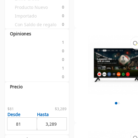
Producto Nuevo
0
Importado
0
Con Saldo de regalo
0
Opiniones
1
0
0
1
0
Precio
$81
$3,289
Desde
Hasta