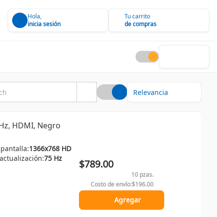
Hola,
Tu carrito
inicia sesión
de compras
5Hz, HDMI, Negro
 pantalla:
1366x768 HD
ctualización:
75 Hz
$789.00
10 pzas.
Costo de envío:
$196.00
Agregar