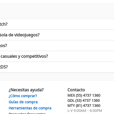
mente una decisión práctica, sino también una inversión en calidad
 es el resultado de una extensa investigación y desarrollo.
ravés de múltiples premios en ferias de tecnología y videojuegos
itch
hasta artículos para otras plataformas, RDS ofrece opciones v
tch?
sola de videojuegos?
presencia no solo a nivel nacional, sino también internacional. 
 las tendencias del mercado. En 2022, RDS reportó un aumento de
gos?
casuales y competitivos?
la gama de productos de RDS.
Accesorios para Nintendo Switch
son s
DS sigue siendo la elección preferida entre los gamers más exigent
RDS?
¿Necesitas ayuda?
Contacto
MEX (55) 4737 1360
¿Cómo comprar?
GDL (33) 4737 1360
Guías de compra
MTY (81) 4737 1360
Herramientas de compra
L-V 9:00AM - 6:00PM