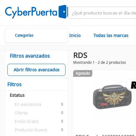
Inicio
Todas las marcas
Categorías
RDS
Filtros avanzados
Mostrando 1 - 2 de 2 productos
Abrir filtros avanzados
Agotado
Filtros
Estatus
En existencia
0
Oferta
0
Envío Gratis
0
Producto Nuevo
0