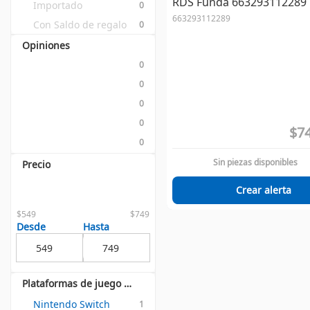
RDS Funda 663293112289
Importado
0
663293112289
Con Saldo de regalo
0
Opiniones
0
0
0
0
$74
0
Sin piezas disponibles
Precio
Crear alerta
$549
$749
Desde
Hasta
Plataformas de juego soportadas
Nintendo Switch
1