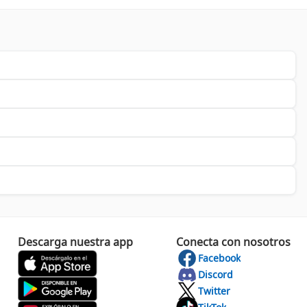
. A continuación, algunos de los atributos que la diferencian:
.
ersátiles para todos los gamers.
La marca ha demostrado ser un competidor formidable,
l 25% en sus ventas, gracias a su capacidad para anticiparse a
olo una muestra de lo que esta marca tiene para ofrecerte. Con
es.
Descarga nuestra app
Conecta con nosotros
Facebook
Discord
Twitter