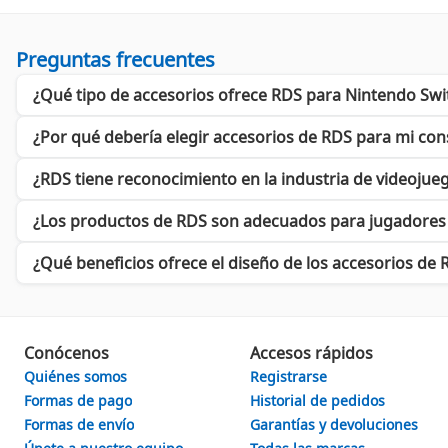
La elección de RDS para tus accesorios de videojuego no es sola
Innovación Constante:
Cada producto nuevo lanza al mercado
Relevancia en el Mercado:
RDS ha ganado reconocimiento a t
Preguntas frecuentes
Variedad de Productos:
Desde
Accesorios para Nintendo Sw
¿Qué tipo de accesorios ofrece RDS para Nintendo Swi
Hitando en el Mercado Global
¿Por qué debería elegir accesorios de RDS para mi con
Con un crecimiento constante en ventas, RDS ha consolidado su 
manteniendo un flujo de productos innovadores que responden a
¿RDS tiene reconocimiento en la industria de videojue
las necesidades del cliente y ofrecer soluciones efectivas.
¿Los productos de RDS son adecuados para jugadores 
Si buscas la mejor experiencia al jugar, no dudes en explorar 
un compromiso con la excelencia y la satisfacción del cliente, R
¿Qué beneficios ofrece el diseño de los accesorios de 
"}
Conócenos
Accesos rápidos
Quiénes somos
Registrarse
Formas de pago
Historial de pedidos
Formas de envío
Garantías y devoluciones