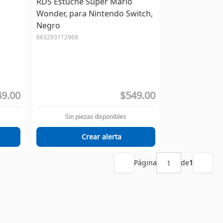
RDS Estuche Super Mario
Wonder, para Nintendo Switch,
Negro
663293112968
9.00
$549.00
Sin piezas disponibles
Crear alerta
Página
de
1